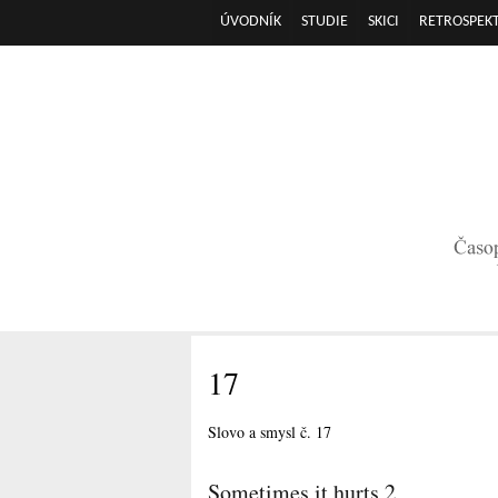
ÚVODNÍK
STUDIE
SKICI
RETROSPEKT
Hlavní menu
17
Slovo a smysl č. 17
Sometimes it hurts 2