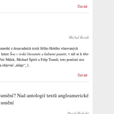
Příspěvek k
Číst dál
počátkům
novodobého
českého
estetického
myšlení
Michal Kosák
y mnohé z dosavadních textů Jiřího Holého věnovaných
V knize
Šoa v české literatuře a kulturní paměti
, v níž se k této
Petr Málek, Michael Špirit a Filip Tomáš, toto poučení sice
 a objevné „údaje“_1.
V češtině
Číst dál
nesklonné
neutrum
 umění? Nad antologií textů angloamerické
u umění
David Skalický