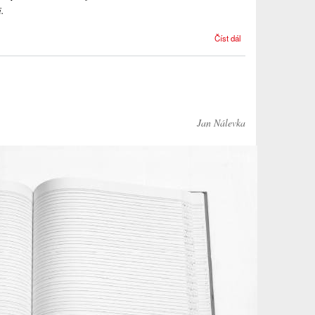
i.
Rozhovor
Číst dál
s Prof.
Annalisou
Cosentino
Jan Nálevka