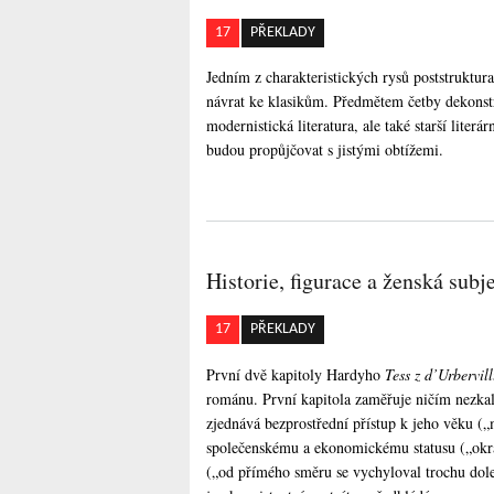
17
PŘEKLADY
Jedním z charakteristických rysů poststruktural
návrat ke klasikům. Předmětem četby dekonstr
modernistická literatura, ale také starší liter
budou propůjčovat s jistými obtížemi.
Historie, figurace a ženská subj
17
PŘEKLADY
První dvě kapitoly Hardyho
Tess z d’Urbervil
románu. První kapitola zaměřuje ničím nezkal
zjednává bezprostřední přístup k jeho věku („
společenskému a ekonomickému statusu („okra
(„od přímého směru se vychyloval trochu dol