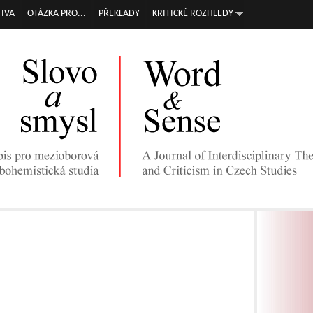
Přejít k
IVA
OTÁZKA PRO...
PŘEKLADY
KRITICKÉ ROZHLEDY
hlavnímu
obsahu