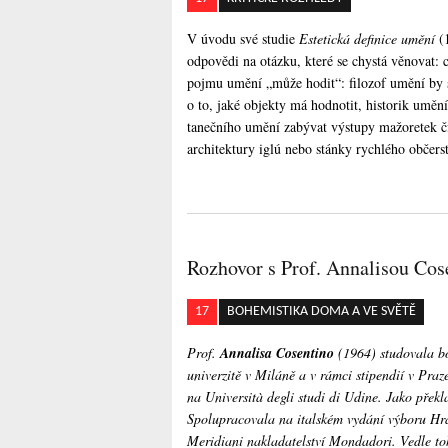
V úvodu své studie
Estetická definice umění
(1
odpovědi na otázku, které se chystá věnovat: 
pojmu umění „může hodit“: filozof umění by se
o to, jaké objekty má hodnotit, historik umění 
tanečního umění zabývat výstupy mažoretek 
architektury iglú nebo stánky rychlého občers
Rozhovor s Prof. Annalisou Cos
17
BOHEMISTIKA DOMA A VE SVĚTĚ
Prof.
Annalisa Cosentino
(1964) studovala bo
univerzitě v Miláně a v rámci stipendií v Pra
na Università degli studi di Udine. Jako přek
Spolupracovala na italském vydání výboru Hraba
Meridiani nakladatelství Mondadori. Vedle toh