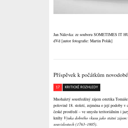
Jan Nálevka: ze souboru SOMETIMES IT HURT
dVd [autor fotografie: Martin Polák]
Příspěvek k počátkům novodobé
17
KRITICKÉ ROZHLEDY
Mnohaletý soustředěný zájem estetika Tomáše H
polovině 18. století, zejména o její podoby v
české prostředí – ve smyslu teritoriálním i 
knihy
Výuka dobrého vkusu jako státní zájem: 
souvislostech (1763–1805)
.