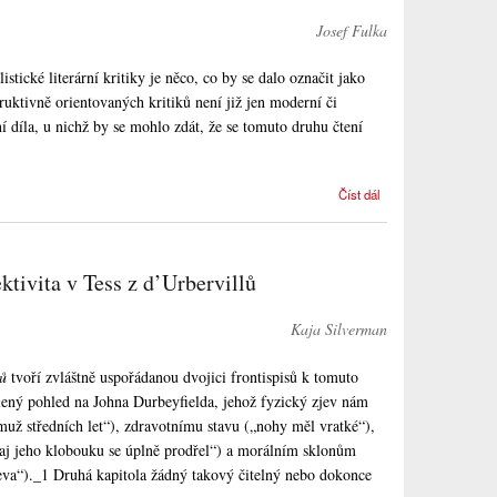
Josef Fulka
istické literární kritiky je něco, co by se dalo označit jako
uktivně orientovaných kritiků není již jen moderní či
ární díla, u nichž by se mohlo zdát, že se tomuto druhu čtení
Historie,
Číst dál
figurace a
ženská
subjektivita
v Tess z
ektivita v Tess z d’Urbervillů
d’Urbervillů
Kaji
Silverman:
Kaja Silverman
Úvod
lů
tvoří zvláštně uspořádanou dvojici frontispisů k tomuto
ený pohled na Johna Durbeyfielda, jehož fyzický zjev nám
muž středních let“), zdravotnímu stavu („nohy měl vratké“),
j jeho klobouku se úplně prodřel“) a morálním sklonům
eva“)._1 Druhá kapitola žádný takový čitelný nebo dokonce