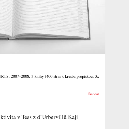
S, 2007–2008, 3 knihy (400 stran), kresba propiskou, 3x
Sometimes
Číst dál
it hurts 3
ektivita v Tess z d’Urbervillů Kaji