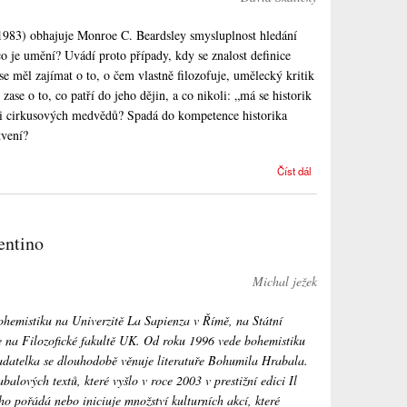
983) obhajuje Monroe C. Beardsley smysluplnost hledání
co je umění? Uvádí proto případy, kdy se znalost definice
 měl zajímat o to, o čem vlastně filozofuje, umělecký kritik
zase o to, co patří do jeho dějin, a co nikoli: „má se historik
či cirkusových medvědů? Spadá do kompetence historika
tvení?
Úvahy nad
Číst dál
pisoárem,
aneb co je
umění? Nad
antologií textů
entino
angloamerické
estetiky na
téma definice
Michal ježek
pojmu umění
hemistiku na Univerzitě La Sapienza v Římě, na Státní
ze na Filozofické fakultě UK. Od roku 1996 vede bohemistiku
ladatelka se dlouhodobě věnuje literatuře Bohumila Hrabala.
lových textů, které vyšlo v roce 2003 v prestižní edici Il
o pořádá nebo iniciuje množství kulturních akcí, které