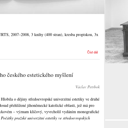
S, 2007–2008, 3 knihy (400 stran), kresba propiskou, 3x
Sometimes
Číst dál
it hurts 2
ho českého estetického myšlení
Václav Petrbok
lobila o dějiny středoevropské univerzitní estetiky ve druhé
 dosud přehlížené jihoněmecké katolické oblasti, jež má pro
jazykovém – význam klíčový, vyvrcholil vydáním monografické
Počátky pražské univerzitní estetiky ve středoevropských