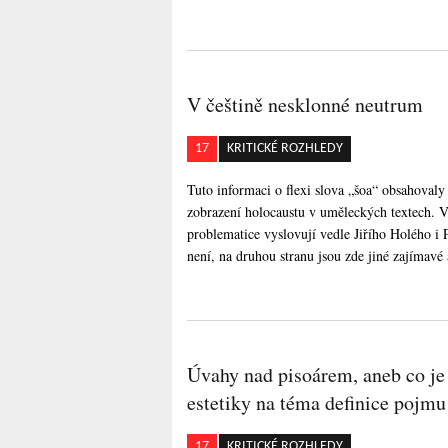
V češtině nesklonné neutrum
17
KRITICKÉ ROZHLEDY
Tuto informaci o flexi slova „šoa“ obsahoval
zobrazení holocaustu v uměleckých textech. 
problematice vyslovují vedle Jiřího Holého i 
není, na druhou stranu jsou zde jiné zajímavé
Úvahy nad pisoárem, aneb co je
estetiky na téma definice pojm
17
KRITICKÉ ROZHLEDY