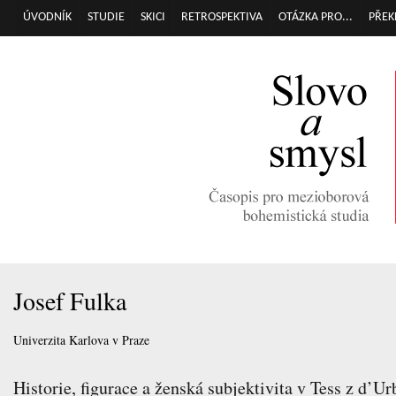
Přej
ÚVODNÍK
STUDIE
SKICI
RETROSPEKTIVA
OTÁZKA PRO...
PŘEK
Hlavní menu
hla
obs
Josef Fulka
Univerzita Karlova v Praze
Historie, figurace a ženská subjektivita v Tess z d’U