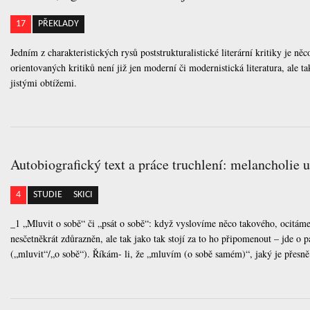
17
PŘEKLADY
Jedním z charakteristických rysů poststrukturalistické literární kritiky je 
orientovaných kritiků není již jen moderní či modernistická literatura, ale ta
jistými obtížemi.
Autobiografický text a práce truchlení: melancholie 
4
STUDIE
SKICI
_1 „Mluvit o sobě“ či „psát o sobě“: když vyslovíme něco takového, ocitáme 
nesčetněkrát zdůrazněn, ale tak jako tak stojí za to ho připomenout – jde 
(„mluvit“/„o sobě“). Říkám- li, že „mluvím (o sobě samém)“, jaký je přesně