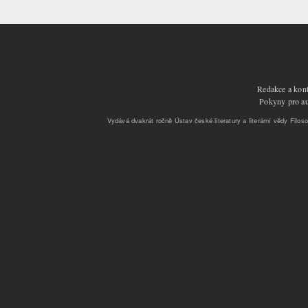
Redakce a kont
Pokyny pro aut
Vydává dvakrát ročně Ústav české literatury a literární vědy Filoso