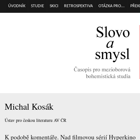
Přej
ÚVODNÍK
STUDIE
SKICI
RETROSPEKTIVA
OTÁZKA PRO...
PŘEK
Hlavní menu
hla
obs
Michal Kosák
Ústav pro českou literaturu AV ČR
K podobě komentáře. Nad filmovou sérií Hyperkino