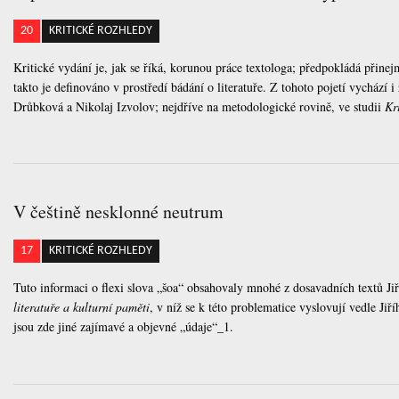
20
KRITICKÉ ROZHLEDY
Kritické vydání je, jak se říká, korunou práce textologa; předpokládá přin
takto je definováno v prostředí bádání o literatuře. Z tohoto pojetí vychází
Drůbková a Nikolaj Izvolov; nejdříve na metodologické rovině, ve studii
Kr
V češtině nesklonné neutrum
17
KRITICKÉ ROZHLEDY
Tuto informaci o flexi slova „šoa“ obsahovaly mnohé z dosavadních textů J
literatuře a kulturní paměti
, v níž se k této problematice vyslovují vedle Ji
jsou zde jiné zajímavé a objevné „údaje“_1.