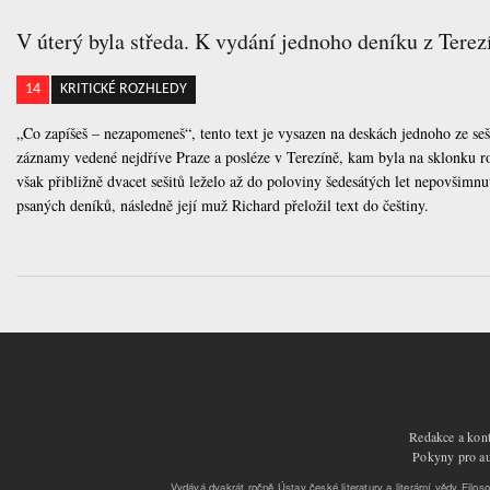
V úterý byla středa. K vydání jednoho deníku z Terez
14
KRITICKÉ ROZHLEDY
„Co zapíšeš – nezapomeneš“, tento text je vysazen na deskách jednoho ze s
záznamy vedené nejdříve Praze a posléze v Terezíně, kam byla na sklonku r
však přibližně dvacet sešitů leželo až do poloviny šedesátých let nepovši
psaných deníků, následně její muž Richard přeložil text do češtiny.
Redakce a kont
Pokyny pro aut
Vydává dvakrát ročně Ústav české literatury a literární vědy Filoso