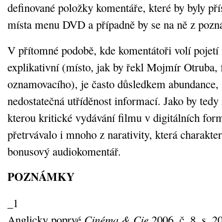
definované položky komentáře, které by byly pří
místa menu DVD a případně by se na ně z pozn
V přítomné podobě, kde komentátoři volí pojetí 
explikativní (místo, jak by řekl Mojmír Otruba, 
oznamovacího), je často důsledkem abundance, 
nedostatečná utříděnost informací. Jako by tedy
kterou kritické vydávání filmu v digitálních for
přetrvávalo i mnoho z narativity, která charakter
bonusový audiokomentář.
POZNÁMKY
_1
Anglicky poprvé
Cinéma & Cie
2006, č. 8, s. 2