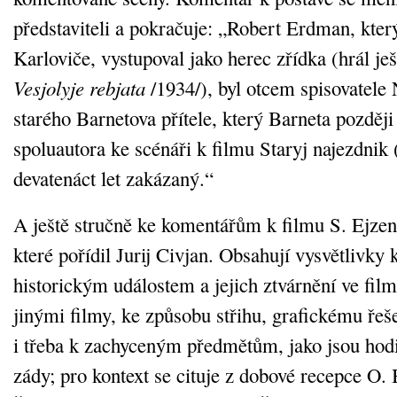
představiteli a pokračuje: „Robert Erdman, kter
Karloviče, vystupoval jako herec zřídka (hrál ješ
Vesjolyje rebjata
/1934/), byl otcem spisovatele
starého Barnetova přítele, který Barneta později 
spoluautora ke scénáři k filmu Staryj najezdnik 
devatenáct let zakázaný.“
A ještě stručně ke komentářům k filmu S. Ejze
které pořídil Jurij Civjan. Obsahují vysvětlivky
historickým událostem a jejich ztvárnění ve fil
jinými filmy, ke způsobu střihu, grafickému řeše
i třeba k zachyceným předmětům, jako jsou ho
zády; pro kontext se cituje z dobové recepce O. 