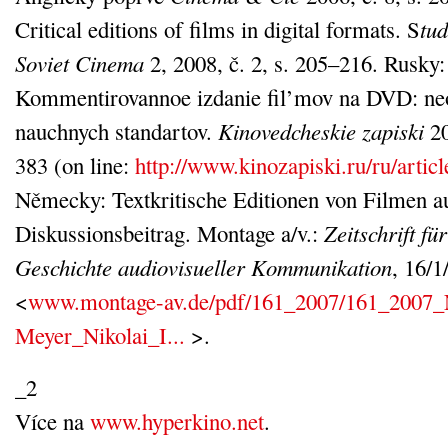
Critical editions of films in digital formats. S
tud
Soviet Cinema
2, 2008, č. 2, s. 205–216. Rusky:
Kommentirovannoe izdanie fil’mov na DVD: ne
nauchnych standartov.
Kinovedcheskie zapiski
20
383 (on line:
http://www.kinozapiski.ru/ru/articl
Německy: Textkritische Editionen von Filmen 
Diskussionsbeitrag. Montage a/v.:
Zeitschrift f
Geschichte audiovisueller Kommunikation
, 16/1
<
www.montage-av.de/pdf/161_2007/161_2007_
Meyer_Nikolai_I...
>.
_2
Více na
www.hyperkino.net
.