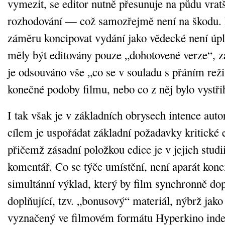
vymezit, se editor nutně přesunuje na půdu vrat
rozhodování — což samozřejmě není na škodu. P
záměru koncipovat vydání jako vědecké není úpl
měly být editovány pouze „dohotovené verze“, z
je odsouváno vše „co se v souladu s přáním reži
konečné podoby filmu, nebo co z něj bylo vystři
I tak však je v základních obrysech intence auto
cílem je uspořádat základní požadavky kritické 
přičemž zásadní položkou edice je v jejich stud
komentář. Co se týče umístění, není aparát konc
simultánní výklad, který by film synchronně dop
doplňující, tzv. „bonusový“ materiál, nýbrž ja
vyznačený ve filmovém formátu Hyperkino inde