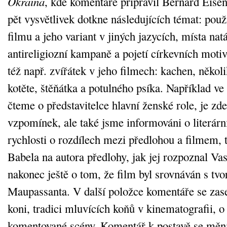
Okraina
, kde komentáře připravil Bernard Eisen
pět vysvětlivek dotkne následujících témat: pou
filmu a jeho variant v jiných jazycích, místa nat
antireligiozní kampaně a pojetí církevních moti
též např. zvířátek v jeho filmech: kachen, někol
kotěte, štěňátka a potulného psíka. Například v
čteme o představitelce hlavní ženské role, je zde 
vzpomínek, ale také jsme informováni o literárn
rychlosti o rozdílech mezi předlohou a filmem, t
Babela na autora předlohy, jak jej rozpoznal Vas
nakonec ještě o tom, že film byl srovnáván s tv
Maupassanta. V další položce komentáře se zas
koni, tradici mluvících koňů v kinematografii, o
komentované scény. Komentář k postavě se měn