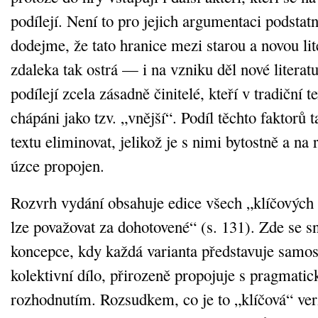
podílejí. Není to pro jejich argumentaci podstat
dodejme, že tato hranice mezi starou a novou lit
zdaleka tak ostrá — i na vzniku děl nové litera
podílejí zcela zásadně činitelé, kteří v tradiční te
chápáni jako tzv. „vnější“. Podíl těchto faktorů t
textu eliminovat, jelikož je s nimi bytostně a na
úzce propojen.
Rozvrh vydání obsahuje edice všech „klíčových v
lze považovat za dohotovené“ (s. 131). Zde se s
koncepce, kdy každá varianta představuje samost
kolektivní dílo, přirozeně propojuje s pragmat
rozhodnutím. Rozsudkem, co je to „klíčová“ verz