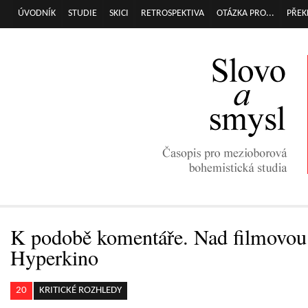
Přej
ÚVODNÍK
STUDIE
SKICI
RETROSPEKTIVA
OTÁZKA PRO...
PŘEK
Hlavní menu
hla
obs
K podobě komentáře. Nad filmovou 
Hyperkino
20
KRITICKÉ ROZHLEDY