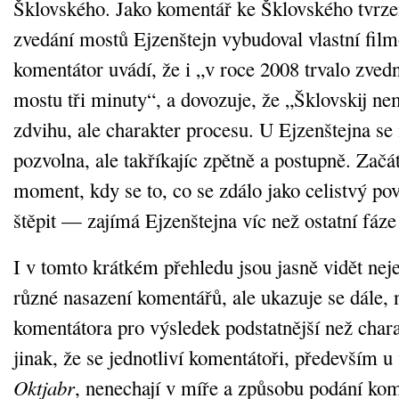
Šklovského. Jako komentář ke Šklovského tvrzen
zvedání mostů Ejzenštejn vybudoval vlastní film
komentátor uvádí, že i „v roce 2008 trvalo zve
mostu tři minuty“, a dovozuje, že „Šklovskij ne
zdvihu, ale charakter procesu. U Ejzenštejna s
pozvolna, ale takříkajíc zpětně a postupně. Zač
moment, kdy se to, co se zdálo jako celistvý po
štěpit — zajímá Ejzenštejna víc než ostatní fáze
I v tomto krátkém přehledu jsou jasně vidět nej
různé nasazení komentářů, ale ukazuje se dále, 
komentátora pro výsledek podstatnější než chara
jinak, že se jednotliví komentátoři, především u
Oktjabr
, nenechají v míře a způsobu podání kom