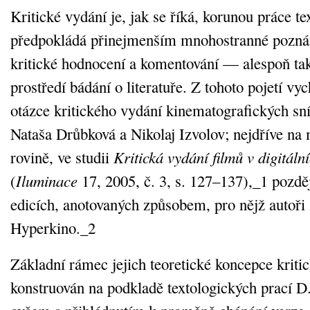
Kritické vydání je, jak se říká, korunou práce te
předpokládá přinejmenším mnohostranné poznání
kritické hodnocení a komentování — alespoň tak
prostředí bádání o literatuře. Z tohoto pojetí vyc
otázce kritického vydání kinematografických sní
Nataša Drůbková a Nikolaj Izvolov; nejdříve na
rovině, ve studii
Kritická vydání filmů v digitáln
(
Iluminace
17, 2005, č. 3, s. 127–137),_1 pozdě
edicích, anotovaných způsobem, pro nějž autoři 
Hyperkino._2
Základní rámec jejich teoretické koncepce kritic
konstruován na podkladě textologických prací D