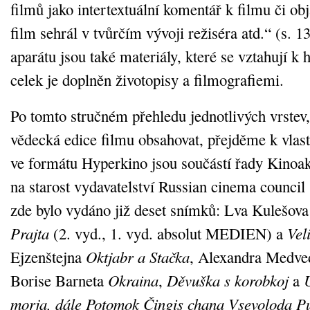
filmů jako intertextuální komentář k filmu či obj
film sehrál v tvůrčím vývoji režiséra atd.“ (s. 1
aparátu jsou také materiály, které se vztahují k h
celek je doplněn životopisy a filmografiemi.
Po tomto stručném přehledu jednotlivých vrstev,
vědecká edice filmu obsahovat, přejděme k vlast
ve formátu Hyperkino jsou součástí řady Kinoa
na starost vydavatelství Russian cinema counci
zde bylo vydáno již deset snímků: Lva Kulešov
Prajta
(2. vyd., 1. vyd. absolut MEDIEN) a
Veli
Ejzenštejna
Oktjabr a Stačka
, Alexandra Medv
Borise Barneta
Okraina
,
Děvuška s korobkoj
a
morja, dále
Potomok Čingis chana
Vsevoloda P