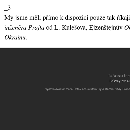
_3
My jsme měli přímo k dispozici pouze tak říkají
inženěra Prajta
od L. Kulešova, Ejzenštejnův
Ok
Okrainu
.
Redakce a kont
Pokyny pro aut
Vydává dvakrát ročně Ústav české literatury a literární vědy Filoso