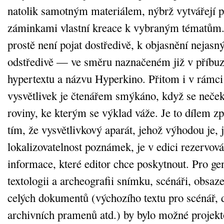
natolik samotným materiálem, nýbrž vytvářejí 
záminkami vlastní kreace k vybraným tématům
prostě není pojat dostředivě, k objasnění nejasný
odstředivě — ve směru naznačeném již v příbu
hypertextu a názvu Hyperkino. Přitom i v rámci
vysvětlivek je čtenářem smýkáno, když se neče
roviny, ke kterým se výklad váže. Je to dílem z
tím, že vysvětlivkový aparát, jehož výhodou je, j
lokalizovatelnost poznámek, je v edici rezervov
informace, které editor chce poskytnout. Pro ge
textologii a archeografii snímku, scénáři, obsaze
celých dokumentů (výchozího textu pro scénář, d
archivních pramenů atd.) by bylo možné projekt