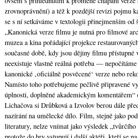
ovšem s přihlédnutím k proměně chápání verze a
zrovnoprávnění) a též k pozdější revizi pojmu ka
se s ní setkáváme v textologii přinejmenším od š
„Kanonická verze filmu je nutná pro filmové arc
muzea a kina pořádající projekce restaurovanýc
současné době, kdy jsou dějiny filmu přístupné v
neexistuje vlastně reálná potřeba — nepočítáme 
kanonické ‚oficiálně posvěcené‘ verze nebo rek
Namísto toho potřebujeme pečlivě připravené v
úplnosti, doplněné akademickým komentářem“ (
Lichačova si Drůbková a Izvolov berou dále př
nazírání na umělecké dílo. Film, stejně jako podl
literatury, nelze vnímat jako výsledek „tvůrčího 
protože do hry vstupují i další aktéři, kteří se n