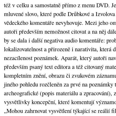
též v celku a samostatně přímo z menu DVD. J
mluvené slovo, které podle Drůbkové a Izvolova 
vědeckého komentáře nevyhovuje. Mezi jeho om
autoři především nemožnost citovat a na něj dál
by se dala i další negativa audio komentáře: pr
lokalizovatelnost a přirozeně i narativita, která 
nezacílenost poznámek. Aparát, který autoři nav
především psaný text editora a též citovaný mat
kompletním znění, obrazu či zvukovém záznamu
jiného pohledu rozčleněn za prvé na poznámky t
archeografické (popis materiálu a zpracování), z
vysvětlivky koncepční, které komentují význam
„Mohou zahrnovat vysvětlení týkající se reálií f