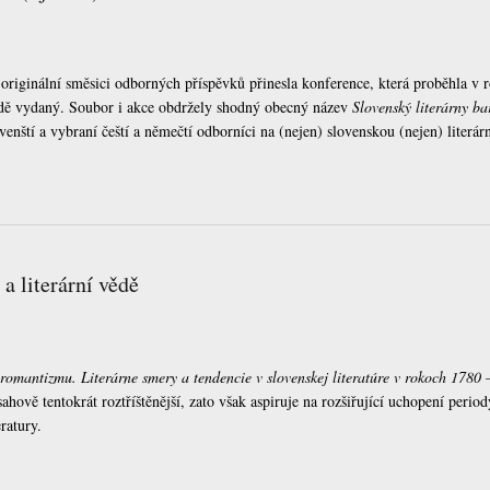
riginální směsici odborných příspěvků přinesla konference, která proběhla v r
ůdě vydaný. Soubor i akce obdržely shodný obecný název
Slovenský literárny ba
ovenští a vybraní čeští a němečtí odborníci na (nejen) slovenskou (nejen) literá
 a literární vědě
romantizmu. Literárne smery a tendencie v slovenskej literatúre v rokoch 1780
ahově tentokrát roztříštěnější, zato však aspiruje na rozšiřující uchopení per
ratury.