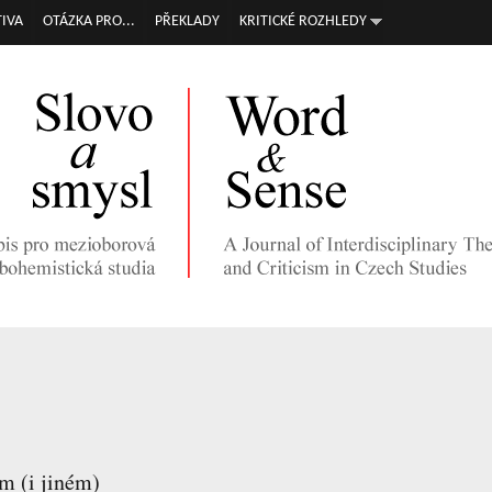
Přejít k
IVA
OTÁZKA PRO...
PŘEKLADY
KRITICKÉ ROZHLEDY
hlavnímu
obsahu
m (i jiném)