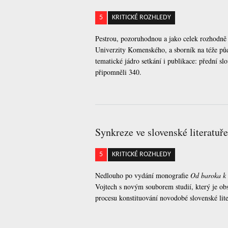
5
KRITICKÉ ROZHLEDY
Pestrou, pozoruhodnou a jako celek rozhodně o
Univerzity Komenského, a sborník na téže p
tematické jádro setkání i publikace: přední sl
připomněli 340.
Synkreze ve slovenské literatuře
5
KRITICKÉ ROZHLEDY
Nedlouho po vydání monografie
Od baroka k 
Vojtech s novým souborem studií, který je obs
procesu konstituování novodobé slovenské lite