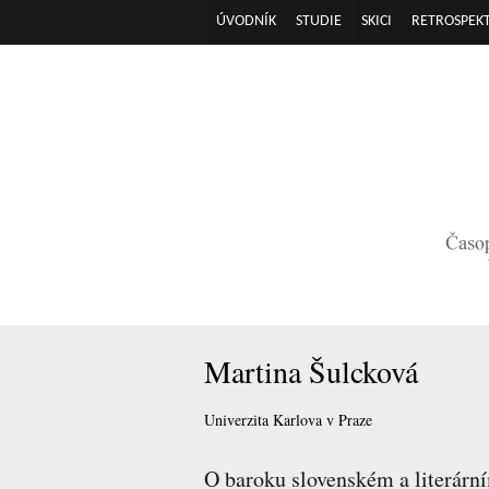
ÚVODNÍK
STUDIE
SKICI
RETROSPEKT
Hlavní menu
Martina Šulcková
Univerzita Karlova v Praze
O baroku slovenském a literární