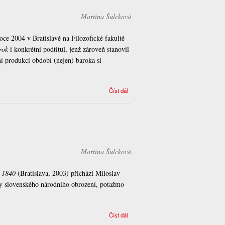
Martina Šulcková
oce 2004 v Bratislavě na Filozofické fakultě
rok
i konkrétní podtitul, jenž zároveň stanovil
rní produkci období (nejen) baroka si
O baroku
Číst dál
slovenském
a literárním
(i jiném)
Martina Šulcková
 –1840
(Bratislava, 2003) přichází Miloslav
iody slovenského národního obrození, potažmo
Synkreze
Číst dál
ve