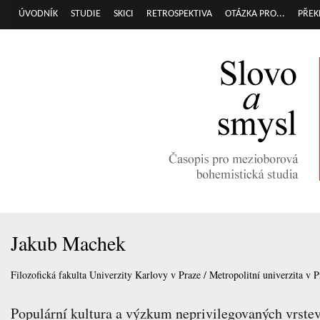
Přej
ÚVODNÍK
STUDIE
SKICI
RETROSPEKTIVA
OTÁZKA PRO...
PŘEK
Hlavní menu
hla
obs
Jakub Machek
Filozofická fakulta Univerzity Karlovy v Praze / Metropolitní univerzita v P
Populární kultura a výzkum neprivilegovaných vrstev