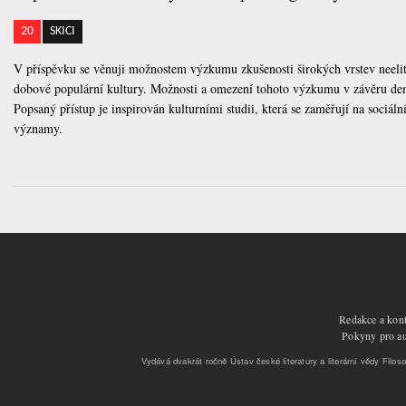
20
SKICI
V příspěvku se věnuji možnostem výzkumu zkušenosti širokých vrstev neel
dobové populární kultury. Možnosti a omezení tohoto výzkumu v závěru demon
Popsaný přístup je inspirován kulturními studii, která se zaměřují na sociáln
významy.
Redakce a kont
Pokyny pro aut
Vydává dvakrát ročně Ústav české literatury a literární vědy Filoso