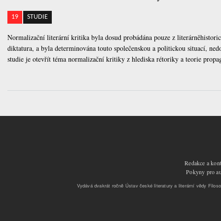
19
STUDIE
Normalizační literární kritika byla dosud probádána pouze z literárněhistori
diktatura, a byla determinována touto společenskou a politickou situací, n
studie je otevřít téma normalizační kritiky z hlediska rétoriky a teorie propa
Redakce a kont
Pokyny pro aut
Vydává dvakrát ročně Ústav české literatury a literární vědy Filoso