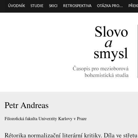
Přej
ÚVODNÍK
STUDIE
SKICI
RETROSPEKTIVA
OTÁZKA PRO...
PŘEK
Hlavní menu
hla
obs
Petr Andreas
Filozofická fakulta Univerzity Karlovy v Praze
Rétorika normalizační literární kritiky. Díla ve stře