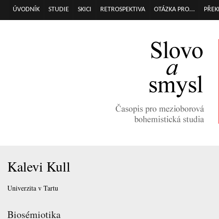
Přej
ÚVODNÍK
STUDIE
SKICI
RETROSPEKTIVA
OTÁZKA PRO...
PŘEK
Hlavní menu
hla
obs
Kalevi Kull
Univerzita v Tartu
Biosémiotika