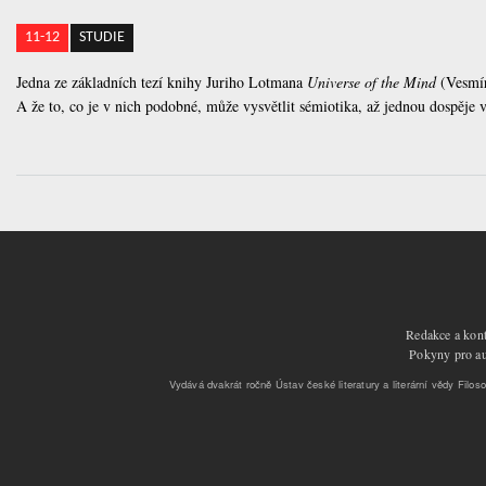
11-12
STUDIE
Jedna ze základních tezí knihy Juriho Lotmana
Universe of the Mind
(Vesmír
A že to, co je v nich podobné, může vysvětlit sémiotika, až jednou dospěje 
Redakce a kont
Pokyny pro aut
Vydává dvakrát ročně Ústav české literatury a literární vědy Filoso