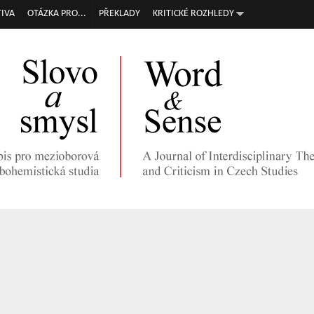
Přejít k
IVA
OTÁZKA PRO...
PŘEKLADY
KRITICKÉ ROZHLEDY
hlavnímu
obsahu