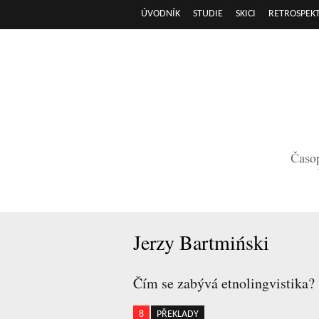
ÚVODNÍK
STUDIE
SKICI
RETROSPEKT
Hlavní menu
Jerzy Bartmiński
Čím se zabývá etnolingvistika?
8
PŘEKLADY