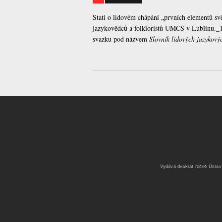
Stati o lidovém chápání „prvních elementů svě
jazykovědců a folkloristů UMCS v Lublinu._1 
svazku pod názvem
Slovník lidových jazykový
Vydává dvakrát ročně Ústav č