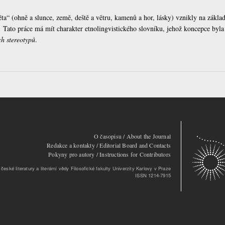
ta“ (ohně a slunce, země, deště a větru, kamenů a hor, lásky) vznikly na základ
Tato práce má mít charakter etnolingvistického slovníku, jehož koncepce byl
ch stereotypů
.
O časopisu / About the Journal
Redakce a kontakty / Editorial Board and Contacts
Pokyny pro autory / Instructions for Contributors
eské literatury a literární vědy Filosofické fakulty Univerzity Karlovy v Praze
ISSN 1214-7915