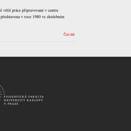
ě větší práce připravované v centru
a představena v roce 1980 ve zkušebním
Čím se zabývá
Číst dál
etnolingvistika?