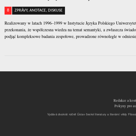
8
ZPRÁVY, ANOTACE, DISKUSE
Realizowany w latach 1996–1999 w Instytucie Języka Polskiego Uniwersyt
przekonania, że współczesna wiedza na temat semantyki, a zwłaszcza świad
podjąć kompleksowe badania zespołowe, prowadzone równolegle w odniesie
Redakce a kont
Pokyny pro aut
Vydává dvakrát ročně Ústav české literatury a literární vědy Filoso