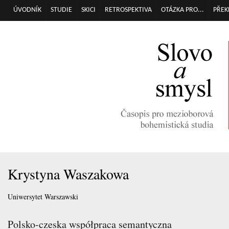
Přej
ÚVODNÍK
STUDIE
SKICI
RETROSPEKTIVA
OTÁZKA PRO...
PŘEK
Hlavní menu
hla
obs
Krystyna Waszakowa
Uniwersytet Warszawski
Polsko-czeska współpraca semantyczna