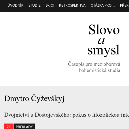
Přej
ÚVODNÍK
STUDIE
SKICI
RETROSPEKTIVA
OTÁZKA PRO...
PŘEK
Hlavní menu
hla
obs
Dmytro Čyževśkyj
Dvojnictví u Dostojevského: pokus o filozofickou int
21
PŘEKLADY