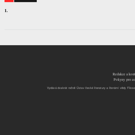
1.
Redakce a kont
Pokyny pro aut
Vydává dvakrát ročně Ústav české literatury a literární vědy Filoso