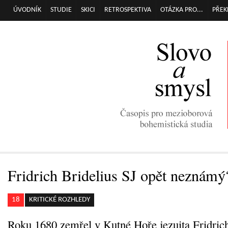
Přej
ÚVODNÍK
STUDIE
SKICI
RETROSPEKTIVA
OTÁZKA PRO...
PŘEK
Hlavní menu
hla
obs
Fridrich Bridelius SJ opět neznámý
18
KRITICKÉ ROZHLEDY
Roku 1680 zemřel v Kutné Hoře jezuita Fridrich