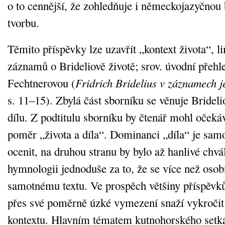
o to cennější, že zohledňuje i německojazyčnou
tvorbu.
Těmito příspěvky lze uzavřít „kontext života“, l
záznamů o Brideliově životě; srov. úvodní přeh
Fechtnerovou (
Fridrich Bridelius v záznamech j
s. 11–15). Zbylá část sborníku se věnuje Brideli
dílu. Z podtitulu sborníku by čtenář mohl očeká
poměr „života a díla“. Dominanci „díla“ je sa
ocenit, na druhou stranu by bylo až hanlivé chvá
hymnologii jednoduše za to, že se více než osob
samotnému textu. Ve prospěch většiny příspěvků j
přes své poměrně úzké vymezení snaží vykročit 
kontextu. Hlavním tématem kutnohorského setk