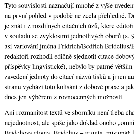
Tyto souvislosti naznačují mnohé z výše uveden
na první pohled v podobě ne zcela přehledné. D
je znát i z rozdílných citačních úzů, které edito
v souladu se zvyklostmi jednotlivých oborů (s. 9
asi variování jména Fridrich/Bedřich Bridelius/B
redaktoři rozhodli edičně sjednotit citace dobo
příspěvky lingvistické), nebylo by patrně větší
zavedení jednoty do citací názvů tisků a jmen a
stranu vychází toto kolísání z dobové praxe a jak
dnes jen výběrem z rovnocenných možností.
Ani rozmanitost textů ve sborníku není třeba ch
nejednotnost, ale spíše jako doklad onoho „omn
Brideliova elogia. Bridelius – jezuita, misionář,