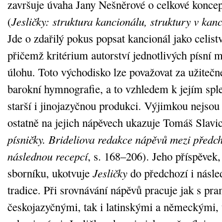
završuje úvaha Jany Nešněrové o celkové koncep
(
Jesličky: struktura kancionálu, struktury v kan
Jde o zdařilý pokus popsat kancionál jako celistv
přičemž kritérium autorství jednotlivých písní 
úlohu. Toto východisko lze považovat za užitečné
barokní hymnografie, a to vzhledem k jejím sp
starší i jinojazyčnou produkci. Výjimkou nejsou
ostatně na jejich nápěvech ukazuje Tomáš Slavi
písničky. Brideliova redakce nápěvů mezi předch
následnou recepcí
, s. 168–206). Jeho příspěvek,
sborníku, ukotvuje
Jesličky
do předchozí i násl
tradice. Při srovnávání nápěvů pracuje jak s pr
českojazyčnými, tak i latinskými a německými, 