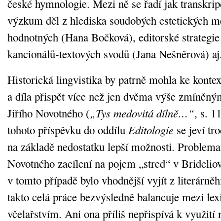
české hymnologie. Mezi ně se řadí jak transkripč
výzkum děl z hlediska soudobých estetických mě
hodnotných (Hana Bočková), editorské strategi
kancionálů‑textových svodů (Jana Nešněrová) aj
Historická lingvistika by patrně mohla ke kontex
a díla přispět více než jen dvěma výše zmíněným
Jiřího Novotného (
„Tys medovitá dílně…“
, s. 
tohoto příspěvku do oddílu
Editologie
se jeví tr
na základě nedostatku lepší možnosti. Problemat
Novotného zacílení na pojem „stred“ v Bridelio
v tomto případě bylo vhodnější vyjít z literárně
takto celá práce bezvýsledně balancuje mezi lexi
včelařstvím. Ani ona příliš nepřispívá k využití