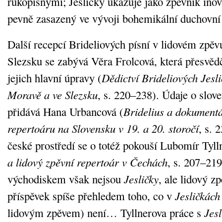
rukopisnými; Jesličky ukazuje jako zpěvník inova
pevně zasazený ve vývoji bohemikální duchovní 
Další recepcí Brideliových písní v lidovém zpě
Slezsku se zabývá Věra Frolcová, která přesvědč
jejich hlavní úpravy (
Dědictví Brideliových Jesl
Moravě a ve Slezsku
, s. 220–238). Údaje o slov
přidává Hana Urbancová (
Bridelius a dokument
repertoáru na Slovensku v 19. a 20. storočí
, s. 
české prostředí se o totéž pokouší Lubomír Tyll
a lidový zpěvní repertoár v Čechách
, s. 207–219
východiskem však nejsou
Jesličky
, ale lidový zp
příspěvek spíše přehledem toho, co v
Jesličkách
lidovým zpěvem) není… Tyllnerova práce s
Jes