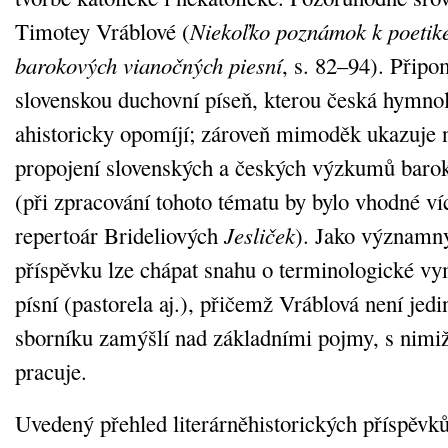
Timotey Vráblové (
Niekoľko poznámok k poetik
barokových vianočných piesní
, s. 82–94). Připo
slovenskou duchovní píseň, kterou česká hymno
ahistoricky opomíjí; zároveň mimoděk ukazuje 
propojení slovenských a českých výzkumů baro
(při zpracování tohoto tématu by bylo vhodné ví
repertoár Brideliových
Jesliček
). Jako významn
příspěvku lze chápat snahu o terminologické v
písní (pastorela aj.), přičemž Vráblová není jedi
sborníku zamýšlí nad základními pojmy, s nimi
pracuje.
Uvedený přehled literárněhistorických příspěvk