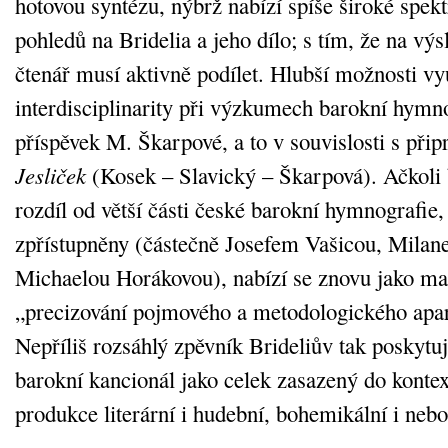
hotovou syntézu, nýbrž nabízí spíše široké sp
pohledů na Bridelia a jeho dílo; s tím, že na vý
čtenář musí aktivně podílet. Hlubší možnosti vyu
interdisciplinarity při výzkumech barokní hymn
příspěvek M. Škarpové, a to v souvislosti s přip
Jesliček
(Kosek – Slavický – Škarpová). Ačkoli
rozdíl od větší části české barokní hymnografie, 
zpřístupněny (částečně Josefem Vašicou, Mil
Michaelou Horákovou), nabízí se znovu jako ma
„precizování pojmového a metodologického apará
Nepříliš rozsáhlý zpěvník Brideliův tak poskytuj
barokní kancionál jako celek zasazený do konte
produkce literární i hudební, bohemikální i neb