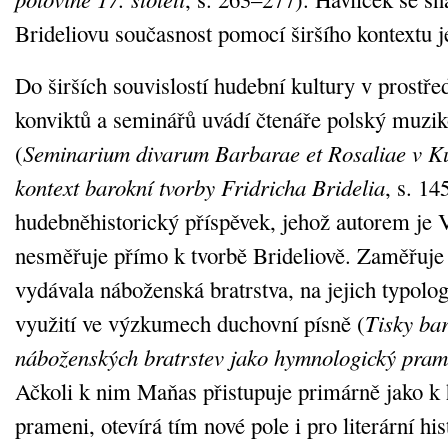
Brideliovu současnost pomocí širšího kontextu j
Do širších souvislostí hudební kultury v prostře
konviktů a seminářů uvádí čtenáře polský muzi
(
Seminarium divarum Barbarae et Rosaliae v K
kontext barokní tvorby Fridricha Bridelia
, s. 14
hudebněhistorický příspěvek, jehož autorem je
nesměřuje přímo k tvorbě Brideliově. Zaměřuje s
vydávala náboženská bratrstva, na jejich typolo
využití ve výzkumech duchovní písně (
Tisky ba
náboženských bratrstev jako hymnologický pra
Ačkoli k nim Maňas přistupuje primárně jako 
prameni, otevírá tím nové pole i pro literární hist