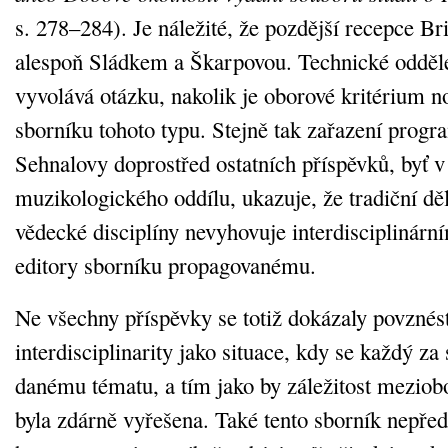
s. 278–284). Je náležité, že pozdější recepce Br
alespoň Sládkem a Škarpovou. Technické odděle
vyvolává otázku, nakolik je oborové kritérium n
sborníku tohoto typu. Stejně tak zařazení prog
Sehnalovy doprostřed ostatních příspěvků, byť v
muzikologického oddílu, ukazuje, že tradiční děl
vědecké disciplíny nevyhovuje interdisciplinárn
editory sborníku propagovanému.
Ne všechny příspěvky se totiž dokázaly povznést
interdisciplinarity jako situace, kdy se každý za
danému tématu, a tím jako by záležitost meziob
byla zdárně vyřešena. Také tento sborník nepřed