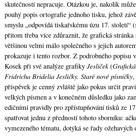
skutečností nepracuje. Otázkou je, nakolik může
pouhý popis ortografie jednoho tisku, jehož záv
smyslu „odpovídá tiskařskému úzu 17. století“ (
přitom třeba více zdůraznit, že grafická stránka
většinou velmi málo společného s jejich autorem
prokazuje i tento rozbor. Z podrobného popisu v
Kosek při své analýze grafiky
Jesliček
(
Grafická
Fridricha Bridelia Jesličky. Staré nové písničky
,
příspěvek je cenný zvláště jako pokus určit pravi
velkých písmen a v konečném důsledku jako za
edičními pravidly pro zpřístupňování tisků ze 17.
spatřovat jednu z předností tohoto sborníku: ačk
vymezeného tématu, dotýká se řady ožehavých 