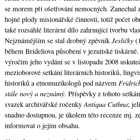
se morem při ošetřování nemocných. Zanechal z
hojné plody misionářské činnosti, totiž počet ob
také rozsáhlé literární dílo zahrnující tvorbu vla
Nejznámějším se stal drobný zpěvník
Jesličky
(1
během Brideliova působení v jezuitské tiskárně. 
výročím jeho vydání se v listopadu 2008 uskute
mezioborové setkání literárních historiků, lingv
historiků a etnomuzikologů pod názvem
Fridric
stále nový a neznámý
. Příspěvky z tohoto setkán
svazek archivářské ročenky
Antiqua Cuthna
; je
snadno dostupnou, je úkolem této recenze mj. z
informovat o jejím obsahu.