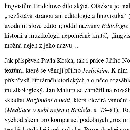
lingvistům Brideliovo dílo skýtá. Otázkou je, na
„nezůstává stranou ani editologie a lingvistika“ (
úvodním slově editoři; oddíl nazvaný
Editologie
historii a muzikologii nepoměrně kratší, „lingvis
možná nejen z jeho názvu…
Jak příspěvek Pavla Koska, tak i práce Jiřího No
textům, které se věnují přímo
Jesličkám
. K nim 
příspěvků literárněhistorických a o něco rozsáhle
muzikologický. Jan Malura se zaměřil na rozsáh
skladbu
Rozjímání o nebi
, která otevírá vánoční 
(
Meditace o nebi nejen u Bridela
, s. 73–81). To
východiskem pro komparaci podobných „rozjímá
tvorbě katolické i nekatolické. Pozoruhodné srov