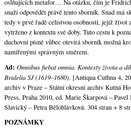
oslňujících metafor… Na otázku, čím je Fridrich
snaží odpovědět právě tento sborník. Snad má s
tedy v prvé řadě celistvou osobností, jejíž život
vytrženo z kontextu své doby. Tuto cestu k pozná
duchovní písně vůbec otevírá sborník možná krok
namířenými správným směrem.
Ad:
Omnibus fiebat omnia. Kontexty života a dí
Bridelia SJ (1619–1680)
. [Antiqua Cuthna 4, 20
archiv v Praze – Státní okresní archiv Kutná H
Press, Praha 2010, ed. Marie Škarpová – Pave
Slavický – Petra Bělohlávková. 304 stran + 8 stra
POZNÁMKY