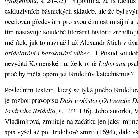
vyloženému
, s. 24–35). Připomíná, že Bridelius
exkluzivních básnických skladeb, ale že byl sv
oceňován především pro svou činnost misijní a 
tím nastavuje soudobé literární historii zrcadlo
měřítek, jak to naznačil už Alexandr Stich v úv
bridelování i barokování vůbec
._1 Pokud soudobá
nevyčítá Komenskému, že kromě
Labyrintu
psal
proč by měla opomíjet Brideliův katechismus?
Posledním textem, který se týká jiného Bridelio
je rozbor pravopisu
Duší v očistci
(
Ortografie Du
Fridricha Bridelia
, s. 122–136). Jeho autorka, V
Vladimírová, zmiňuje na začátku jen jaksi mim
spis vyšel až po Brideliově smrti (1694); dále vš