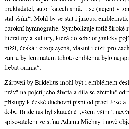
překladatel, autor katechismů… se (nejen) v t
stal vším“. Mohl by se stát i jakousi emblemati
barokní hymnografie. Symbolizuje totiž široké r
literatury a kultury, která do sebe organicky poj
nižší, česká i cizojazyčná, vlastní i cizí; pro zac
žánru by lemmatem tohoto emblému bylo nejsp
fiebat omnia“.
Zároveň by Bridelius mohl být i emblémem čes
právě na pojetí jeho života a díla se zřetelně odr
přístupy k české duchovní písni od prací Josefa 
doby. Bridelius byl skutečně „všem vším“: nev
spisovatelem ve stínu Adama Michny i nově ob