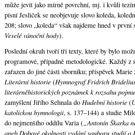
může jevit jako mírně povrchní, mj. i kvůli tezí
písní Jesliček se neobjevuje slovo koleda, koledn
208; slovo „koleda“ však najdeme hned v první 
Veselé vánoční hody
).
Poslední okruh tvoří tři texty, které by bylo mož
programové, případně metodologické. Každý z n
zařazen do jiné části sborníku; příspěvek Marie
Literární historie
(
Hymnograf Fridrich Bridelius
literárněhistorických poznámek k rozsahu pojmu
zamyšlení Jiřího Sehnala do
Hudební historie
(
Ú
katolickou hymnologii
, s. 137–144) a studie Mil
do nejmenšího oddílu Varia (
„Antonín Škarka n
aneb Dobové okolnosti vydání souboru studií o 