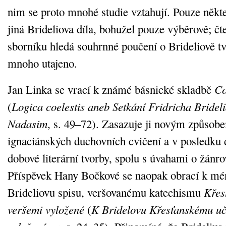
nim se proto mnohé studie vztahují. Pouze někte
jiná Brideliova díla, bohužel pouze výběrově; čte
sborníku hledá souhrnné poučení o Brideliově tv
mnoho utajeno.
Jan Linka se vrací k známé básnické skladbě
Co
(
Logica coelestis aneb Setkání Fridricha Bride
Nadasim
, s. 49–72). Zasazuje ji novým způsob
ignaciánských duchovních cvičení a v posledku d
dobové literární tvorby, spolu s úvahami o žán
Příspěvek Hany Bočkové se naopak obrací k m
Brideliovu spisu, veršovanému katechismu
Křes
veršemi vyložené
(
K Bridelovu Křesťanskému uč