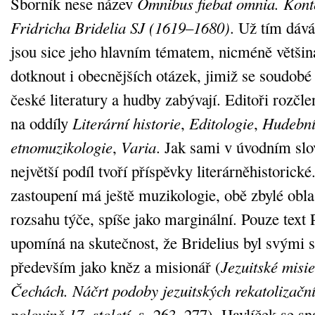
Sborník nese název
Omnibus fiebat omnia. Konte
Fridricha Bridelia SJ (1619–1680)
. Už tím dává
jsou sice jeho hlavním tématem, nicméně většin
dotknout i obecnějších otázek, jimiž se soudobé
české literatury a hudby zabývají. Editoři rozčlen
na oddíly
Literární historie
,
Editologie
,
Hudební 
etnomuzikologie
,
Varia
. Jak sami v úvodním slo
největší podíl tvoří příspěvky literárněhistorick
zastoupení má ještě muzikologie, obě zbylé oblas
rozsahu týče, spíše jako marginální. Pouze text 
upomíná na skutečnost, že Bridelius byl svými 
především jako kněz a misionář (
Jezuitské misi
Čechách. Náčrt podoby jezuitských rekatolizační
polovině 17. století
, s. 263–277). Havlíček se sna