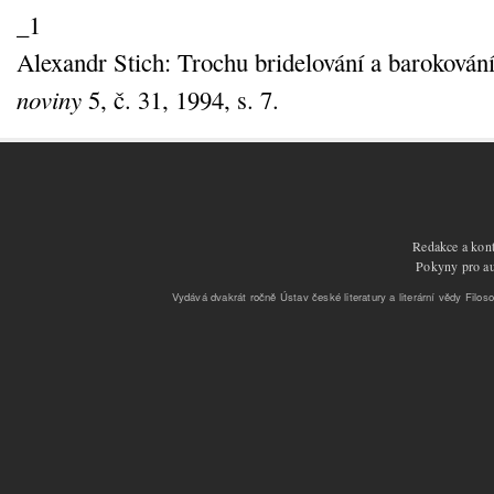
_1
Alexandr Stich: Trochu bridelování a barokován
noviny
5, č. 31, 1994, s. 7.
Redakce a kont
Pokyny pro aut
Vydává dvakrát ročně Ústav české literatury a literární vědy Filoso