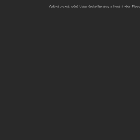
Vydává dvakrát ročně Ústav české literatury a literární vědy Filoso