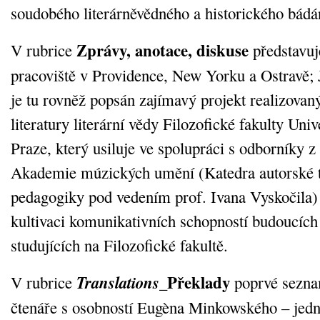
soudobého literárněvědného a historického bádá
Zprávy, anotace, diskuse
V rubrice
představu
pracoviště v Providence, New Yorku a Ostravě;
je tu rovněž popsán zajímavý projekt realizovan
literatury literární vědy Filozofické fakulty Uni
Praze, který usiluje ve spolupráci s odborníky z
Akademie múzických umění (Katedra autorské 
pedagogiky pod vedením prof. Ivana Vyskočila)
kultivaci komunikativních schopností budoucích
studujících na Filozofické fakultě.
Translations
_Překlady
V rubrice
poprvé sezna
čtenáře s osobností Eugèna Minkowského – jedn