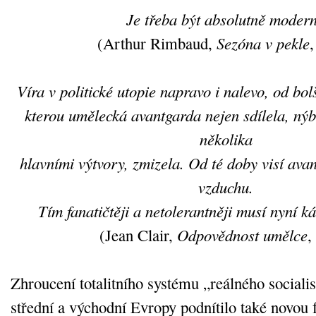
Je třeba být absolutně modern
(Arthur Rimbaud,
Sezóna v pekle
,
Víra v politické utopie napravo i nalevo, od bo
kterou umělecká avantgarda nejen sdílela, nýbr
několika
hlavními výtvory, zmizela. Od té doby visí avan
vzduchu.
Tím fanatičtěji a netolerantněji musí nyní k
(Jean Clair,
Odpovědnost umělce
,
Zhroucení totalitního systému „reálného social
střední a východní Evropy podnítilo také novou 