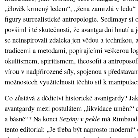
„člověk krmený ledem“, „žena zamrzlá v ledu“ 
figury surrealistické antropologie. Sedlmayr si
povšiml i té skutečnosti, že avantgardní hnutí a 
se neinspirovali zdaleka jen vědou a technikou, 
tradicemi a metodami, popírajícími veškerou log
okultismem, spiritismem, theosofií a antroposofi
vírou v nadpřirozené síly, spojenou s představa
možnostech využitelnosti těchto sil k manipulac
Co zůstává z dědictví historické avantgardy? Ja
avantgardy mezi postulátem „likvidace umění“ a 
a básně“? Na konci
Sezóny v pekle
má Rimbaud v
tento editorial: „Je třeba být naprosto moderní“ (