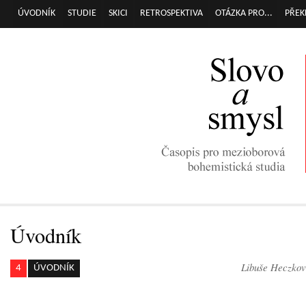
Přej
ÚVODNÍK
STUDIE
SKICI
RETROSPEKTIVA
OTÁZKA PRO...
PŘEK
Hlavní menu
hla
obs
Úvodník
Libuše Heczková
4
ÚVODNÍK