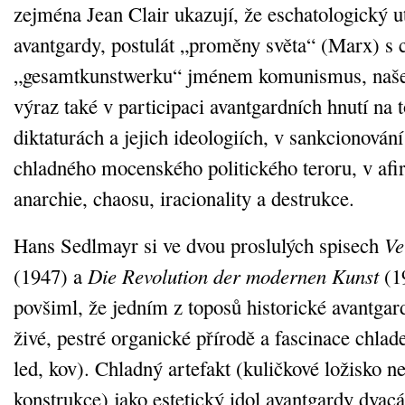
zejména Jean Clair ukazují, že eschatologický 
avantgardy, postulát „proměny světa“ (Marx) s 
„gesamtkunstwerku“ jménem komunismus, našel
výraz také v participaci avantgardních hnutí na t
diktaturách a jejich ideologiích, v sankcionován
chladného mocenského politického teroru, v afir
anarchie, chaosu, iracionality a destrukce.
Hans Sedlmayr si ve dvou proslulých spisech
Ve
(1947) a
Die Revolution der modernen Kunst
(1
povšiml, že jedním z toposů historické avantgard
živé, pestré organické přírodě a fascinace chlade
led, kov). Chladný artefakt (kuličkové ložisko 
konstrukce) jako estetický idol avantgardy dvacát