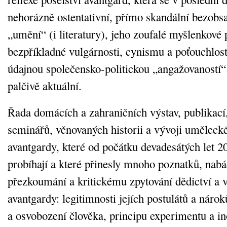
nehorázně ostentativní, přímo skandální bezobs
„umění“ (i literatury), jeho zoufalé myšlenkové 
bezpříkladné vulgárnosti, cynismu a poťouchlost
údajnou společensko-politickou „angažovaností“ a
palčivě aktuální.
Řada domácích a zahraničních výstav, publikací,
seminářů, věnovaných historii a vývoji umělec
avantgardy, které od počátku devadesátých let 20
probíhají a které přinesly mnoho poznatků, nab
přezkoumání a kritickému zpytování dědictví a
avantgardy: legitimnosti jejích postulátů a nár
a osvobození člověka, principu experimentu a in