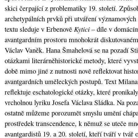
skici čerpající z problematiky 19. století. Způso
archetypálních prvků při utváření významových
textu sleduje v Erbenově
Kytici
– díle v domác
avantgardním prostoru mnohokrát diskutovaném
Václav Vaněk. Hana Šmahelová se na pozadí Stif
otázkami literárněhistorické metody, které vyvst
době mimo jiné z nutnosti nově reflektovat histo
avantgardních uměleckých postupů. Text Milana
reflektuje eschatologické otázky, které pronikaly
vrcholnou lyriku Josefa Václava Sládka. Na poz
ostatně můžeme porozumět smyslu umění chápa
prostředek transcendence, k němuž se uteče mn
avantgardistů 19. a 20. století, kteří tváří v tvář