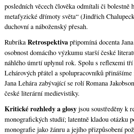
posledních věcech člověka odmítali či bolestně h
metafyzické dřímoty světa“ (Jindřich Chalupec
duchovní a náboženský přesah.
Retrospektiva
Rubrika
připomíná docenta Jana
osobnost domácího výzkumu starší české literat
náhlého úmrtí uplynul rok. Spolu s reflexemi tř
Lehárových přátel a spolupracovníků přinášíme
Jana Lehára zabývající se rolí Romana Jakobso
české literární medievistiky.
Kritické rozhledy a glosy
jsou soustředěny k re
monografických studií; latentně kladou otázku 
monografie jako žánru a jejího přizpůsobení p