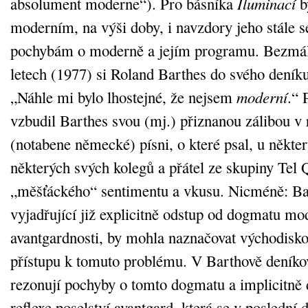
absolument moderne“). Pro básníka
Iluminací
by
moderním, na výši doby, i navzdory jeho stále s
pochybám o moderně a jejím programu. Bezmál
letech (1977) si Roland Barthes do svého dení
„Náhle mi bylo lhostejné, že nejsem
moderní
.“ 
vzbudil Barthes svou (mj.) přiznanou zálibou v
(notabene německé) písni, o které psal, u někter
některých svých kolegů a přátel ze skupiny Tel 
„měšťáckého“ sentimentu a vkusu. Nicméně: Ba
vyjadřující již explicitně odstup od dogmatu mo
avantgardnosti, by mohla naznačovat východisko
přístupu k tomuto problému. V Barthově dení
rezonují pochyby o tomto dogmatu a implicitně d
reflexe poselství avantgard, která se v poslední d