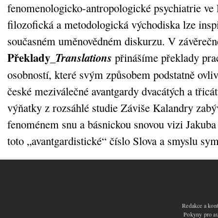
fenomenologicko-antropologické psychiatrie ve 
filozofická a metodologická východiska lze inspi
současném uměnovědném diskurzu. V závěrečné
Překlady_
Translations
přinášíme překlady pra
osobností, které svým způsobem podstatně ovli
české meziválečné avantgardy dvacátých a třicátý
výňatky z rozsáhlé studie Záviše Kalandry zabýv
fenoménem snu a básnickou snovou vizi Jakuba
toto „avantgardistické“ číslo Slova a smyslu sym
Redakce a kont
Pokyny pro aut