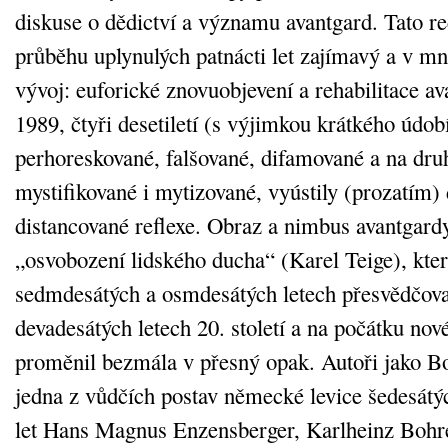
diskuse o dědictví a významu avantgard. Tato r
průběhu uplynulých patnácti let zajímavý a v m
vývoj: euforické znovuobjevení a rehabilitace a
1989, čtyři desetiletí (s výjimkou krátkého údobí
perhoreskované, falšované, difamované a na dru
mystifikované i mytizované, vyústily (prozatím) 
distancované reflexe. Obraz a nimbus avantgard
„osvobození lidského ducha“ (Karel Teige), kter
sedmdesátých a osmdesátých letech přesvědčoval 
devadesátých letech 20. století a na počátku novéh
proměnil bezmála v přesný opak. Autoři jako Bo
jedna z vůdčích postav německé levice šedesát
let Hans Magnus Enzensberger, Karlheinz Bohre