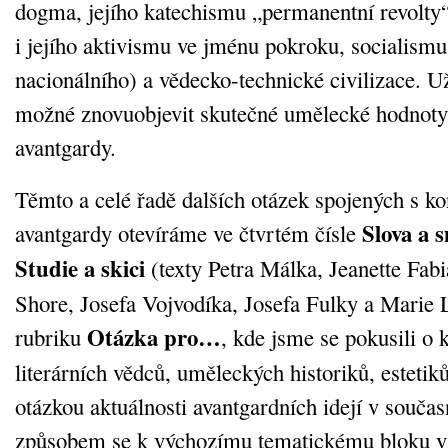
dogma, jejího katechismu „permanentní revolty
i jejího aktivismu ve jménu pokroku, socialismu
nacionálního) a vědecko-technické civilizace. Už
možné znovuobjevit skutečné umělecké hodnot
avantgardy.
Těmto a celé řadě dalších otázek spojených s k
Slova a 
avantgardy otevíráme ve čtvrtém čísle
Studie a skici
(texty Petra Málka, Jeanette Fab
Shore, Josefa Vojvodíka, Josefa Fulky a Marie 
Otázka pro…
rubriku
, kde jsme se pokusili o 
literárních vědců, uměleckých historiků, esteti
otázkou aktuálnosti avantgardních idejí v souča
způsobem se k výchozímu tematickému bloku vzt