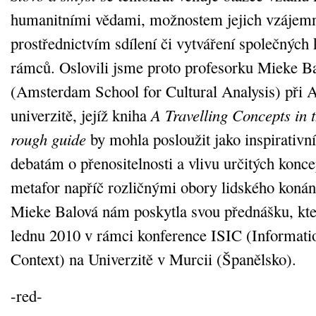
humanitními vědami, možnostem jejich vzájemn
prostřednictvím sdílení či vytváření společných
rámců. Oslovili jsme proto profesorku Mieke 
(Amsterdam School for Cultural Analysis) při
univerzitě, jejíž kniha
A Travelling Concepts in 
rough guide
by mohla posloužit jako inspirativn
debatám o přenositelnosti a vlivu určitých konc
metafor napříč rozličnými obory lidského konán
Mieke Balová nám poskytla svou přednášku, kte
lednu 2010 v rámci konference ISIC (Informati
Context) na Univerzitě v Murcii (Španělsko).
-red-