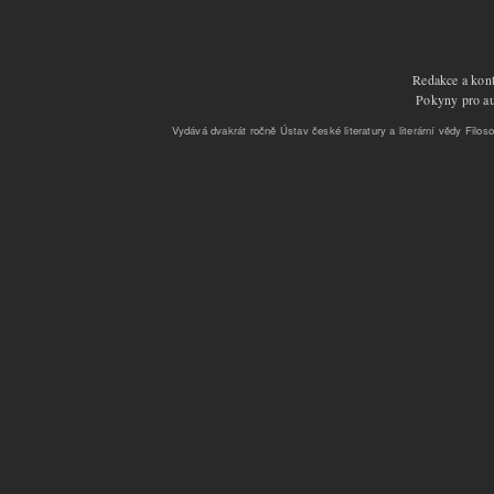
Redakce a kont
Pokyny pro aut
Vydává dvakrát ročně Ústav české literatury a literární vědy Filoso