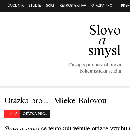
Přej
ÚVODNÍK
STUDIE
SKICI
RETROSPEKTIVA
OTÁZKA PRO...
PŘEK
Hlavní menu
hla
obs
Otázka pro… Mieke Balovou
11-12
OTÁZKA PRO…
Slovo a smysl
se tentokrát věnuje otázce vztahů