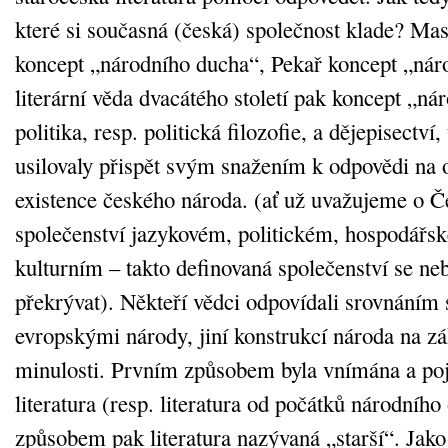
které si současná (česká) společnost klade? Mas
koncept „národního ducha“, Pekař koncept „náro
literární věda dvacátého století pak koncept „nár
politika, resp. politická filozofie, a dějepisectví, 
usilovaly přispět svým snažením k odpovědi na 
existence českého národa. (ať už uvažujeme o Č
společenství jazykovém, politickém, hospodářs
kulturním – takto definovaná společenství se ne
překrývat). Někteří vědci odpovídali srovnáním 
evropskými národy, jiní konstrukcí národa na zá
minulosti. Prvním způsobem byla vnímána a p
literatura (resp. literatura od počátků národníh
způsobem pak literatura nazývaná „starší“. Jako 