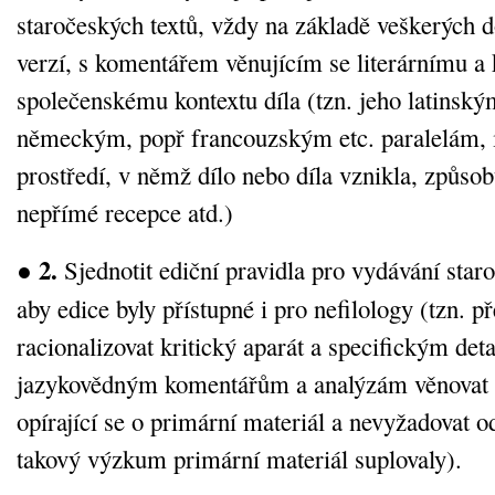
staročeských textů, vždy na základě veškerých 
verzí, s komentářem věnujícím se literárnímu a 
společenskému kontextu díla (tzn. jeho latinsk
německým, popř francouzským etc. paralelám, 
prostředí, v němž dílo nebo díla vznikla, způso
nepřímé recepce atd.)
2.
●
Sjednotit ediční pravidla pro vydávání staro
aby edice byly přístupné i pro nefilology (tzn. 
racionalizovat kritický aparát a specifickým det
jazykovědným komentářům a analýzám věnovat 
opírající se o primární materiál a nevyžadovat o
takový výzkum primární materiál suplovaly).