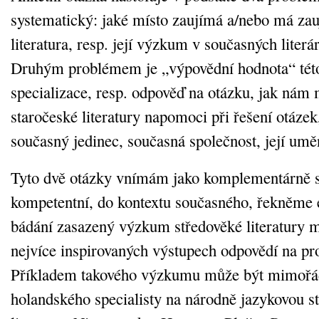
systematický: jaké místo zaujímá a/nebo má zau
literatura, resp. její výzkum v současných literá
Druhým problémem je „výpovědní hodnota“ tét
specializace, resp. odpověď na otázku, jak nám
staročeské literatury napomoci při řešení otázek,
současný jedinec, současná společnost, její umění,
Tyto dvě otázky vnímám jako komplementárně 
kompetentní, do kontextu současného, řekněme
bádání zasazený výzkum středověké literatury 
nejvíce inspirovaných výstupech odpovědí na pr
Příkladem takového výzkumu může být mimořád
holandského specialisty na národně jazykovou s