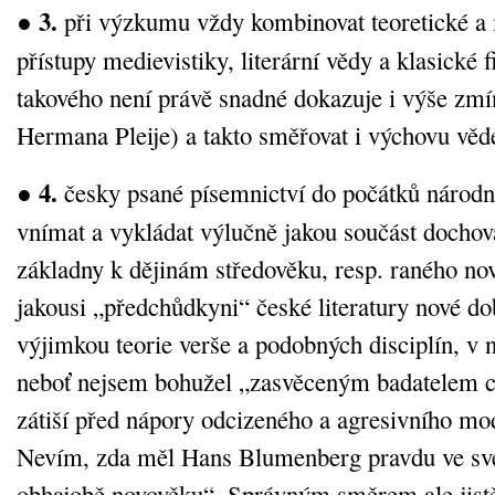
3.
●
při výzkumu vždy kombinovat teoretické a
přístupy medievistiky, literární vědy a klasické f
takového není právě snadné dokazuje i výše zmí
Hermana Pleije) a takto směřovat i výchovu věd
4.
●
česky psané písemnictví do počátků národn
vnímat a vykládat výlučně jakou součást docho
základny k dějinám středověku, resp. raného nov
jakousi „předchůdkyni“ české literatury nové do
výjimkou teorie verše a podobných disciplín, v n
neboť nejsem bohužel „zasvěceným badatelem 
zátiší před nápory odcizeného a agresivního mo
Nevím, zda měl Hans Blumenberg pravdu ve s
obhajobě novověku“. Správným směrem ale jist