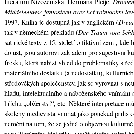
literaturu Nizozemska, Hermana Pleije,
Dromen
Middeleeuwsc fantasieen over het volmaakte lev
1997. Kniha je dostupná jak v anglickém (
Dream
tak v německém překladu (
Der Traum vom Schla
satirické texty z 15. století o fiktivní zemi, kde l
do úst, jsou autorovi základem pro sugestivní ku
fresku, která nabízí vhled do problematiky stř
materiálního dostatku (a nedostatku), kulturních 
středověkých společenstev, jak se vyrovnat s ne
hladu, intelektuálního a náboženského vnímání 
hříchu „obžerství“, etc. Některé interpretace 
školený medievista vnímat jako poněkud příliš o
nemění na tom, že se jedná o objevnou kulturně 
pera literárního historika, využívajícího velmi