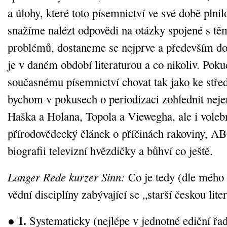
a úlohy, které toto písemnictví ve své době plni
snažíme nalézt odpovědi na otázky spojené s tě
problémů, dostaneme se nejprve a především do 
je v daném období literaturou a co nikoliv. Pok
současnému písemnictví chovat tak jako ke stř
bychom v pokusech o periodizaci zohlednit neje
Haška a Holana, Topola a Viewegha, ale i voleb
přírodovědecký článek o příčinách rakoviny, AB
biografii televizní hvězdičky a bůhví co ještě.
Langer Rede kurzer Sinn:
Co je tedy (dle mého
vědní disciplíny zabývající se „starší českou lite
1.
●
Systematicky (nejlépe v jednotné ediční řa