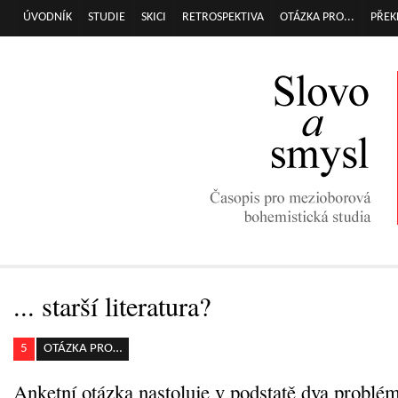
Přej
ÚVODNÍK
STUDIE
SKICI
RETROSPEKTIVA
OTÁZKA PRO...
PŘEK
Hlavní menu
hla
obs
... starší literatura?
5
OTÁZKA PRO…
Anketní otázka nastoluje v podstatě dva problé