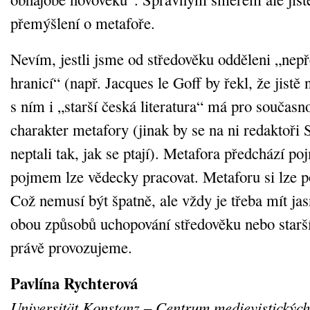
přemýšlení o metafoře.
Nevím, jestli jsme od středověku odděleni „nepř
hranicí“ (např. Jacques le Goff by řekl, že jistě 
s ním i „starší česká literatura“ má pro současno
charakter metafory (jinak by se na ni redaktoři 
neptali tak, jak se ptají). Metafora předchází p
pojmem lze vědecky pracovat. Metaforu si lze po
Což nemusí být špatně, ale vždy je třeba mít jas
obou způsobů uchopování středověku nebo starší 
právě provozujeme.
Pavlína Rychterová
Universität Konstanz – Centrum medievistických