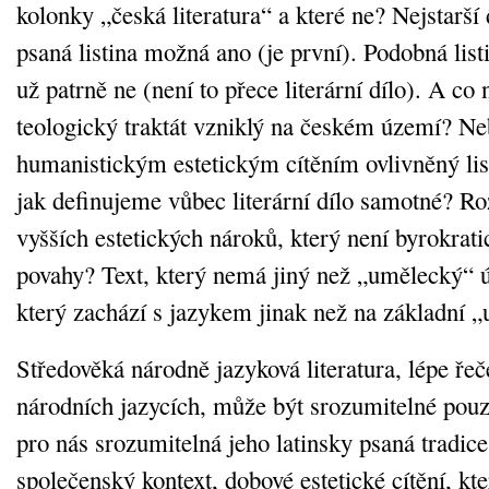
kolonky „česká literatura“ a které ne? Nejstarš
psaná listina možná ano (je první). Podobná listi
už patrně ne (není to přece literární dílo). A c
teologický traktát vzniklý na českém území? Neb
humanistickým estetickým cítěním ovlivněný lis
jak definujeme vůbec literární dílo samotné? R
vyšších estetických nároků, který není byrokrat
povahy? Text, který nemá jiný než „umělecký“ úč
který zachází s jazykem jinak než na základní „
Středověká národně jazyková literatura, lépe ře
národních jazycích, může být srozumitelné pouze 
pro nás srozumitelná jeho latinsky psaná tradic
společenský kontext, dobové estetické cítění, kt