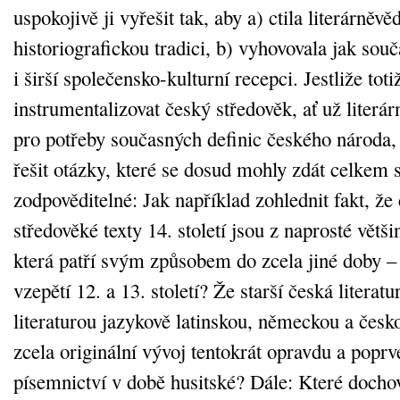
uspokojivě ji vyřešit tak, aby a) ctila literárněv
historiografickou tradici, b) vyhovovala jak sou
i širší společensko-kulturní recepci. Jestliže tot
instrumentalizovat český středověk, ať už literár
pro potřeby současných definic českého národa
řešit otázky, které se dosud mohly zdát celkem
zodpověditelné: Jak například zohlednit fakt, že
středověké texty 14. století jsou z naprosté větši
která patří svým způsobem do zcela jiné doby – 
vzepětí 12. a 13. století? Že starší česká literat
literaturou jazykově latinskou, německou a česk
zcela originální vývoj tentokrát opravdu a popr
písemnictví v době husitské? Dále: Které dochov