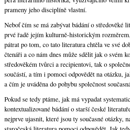
prameny jeho disciplíně vlastní.
Neboť čím se má zabývat bádání o středověké lite
prvé řadě jejím kulturně-historickým rozměrem,
pátrat po tom, co tato literatura chtěla ve své d
čtenáři a co nám dnes může sdělit jak o svém k
středověkém tvůrci a recipientovi, tak o společno
součástí, a tím i pomoci odpovědět na otázku, j
a čím je uváděna do pohybu společnost současn
Pokud se tedy ptáme, jak má vypadat systemati
kontextualizované bádání o starší české literatu
nejprve ujasnit, které jsou ty současné otázky,
staročeská literatura pomoci odpovědět. Jak ted