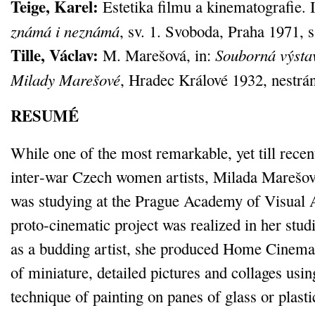
Teige, Karel:
Estetika filmu a kinematografie. 
známá i neznámá
, sv. 1. Svoboda, Praha 1971, 
Tille, Václav:
M. Marešová, in:
Souborná výsta
Milady Marešové
, Hradec Králové 1932, nestrá
RESUMÉ
While one of the most remarkable, yet till recent
inter‑war Czech women artists, Milada Marešo
was studying at the Prague Academy of Visual A
proto‑cinematic project was realized in her stu
as a budding artist, she produced Home Cinema,
of miniature, detailed pictures and collages usin
technique of painting on panes of glass or plast