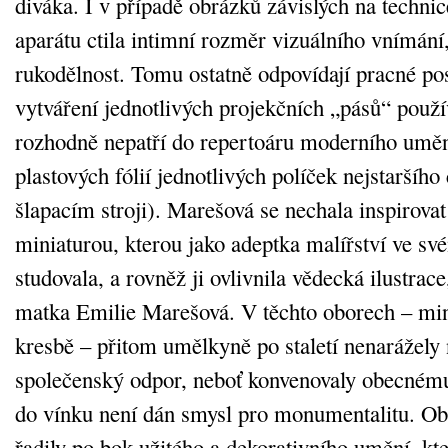
diváka. I v případě obrázků závislých na techni
aparátu ctila intimní rozměr vizuálního vnímání,
rukodělnost. Tomu ostatně odpovídají pracné pos
vytváření jednotlivých projekčních „pásů“ použí
rozhodně nepatří do repertoáru moderního uměn
plastových fólií jednotlivých políček nejstaršíh
šlapacím stroji). Marešová se nechala inspirovat
miniaturou, kterou jako adeptka malířství ve s
studovala, a rovněž ji ovlivnila vědecká ilustrace,
matka Emilie Marešová. V těchto oborech – min
kresbě – přitom umělkyně po staletí nenarážely 
společenský odpor, neboť konvenovaly obecnému
do vínku není dán smysl pro monumentalitu. Ob
řadily po bok užitého a dekorativního umění, kt