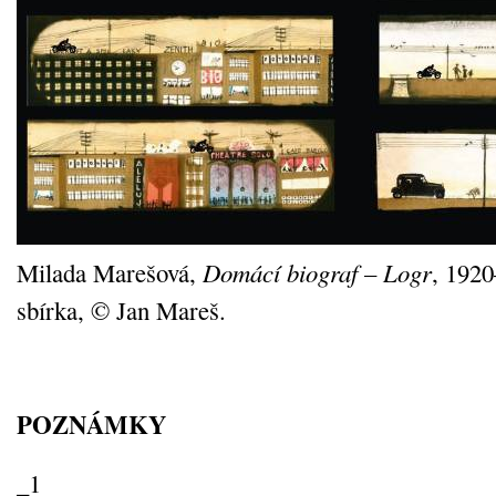
Milada Marešová,
Domácí biograf – Logr
, 192
sbírka, © Jan Mareš.
POZNÁMKY
_1