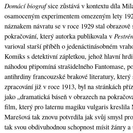
Domácí biograf
sice zůstává v kontextu díla Mi
osamoceným experimentem omezeným lety 192
náznakem návratu se v roce 1929 stal obrazově 
pokračování, který autorka publikovala v
Pestré
varioval starší příběh o jedenáctinásobném vra
Komiks s detektivní zápletkou, jehož hlavní hrdi
náhodou připomíná strašidelného Fantomase, p
antihrdiny francouzské brakové literatury, který
zpracování již v roce 1913, byl na stránkách p
jako „dramatická báseň v obrazech na pokračován
film, který pro laternu magiku vulgaris kreslil
Marešová tak znovu potvrdila jak svůj smysl pr
tak svou obdivuhodnou schopnost mísit žánry a 