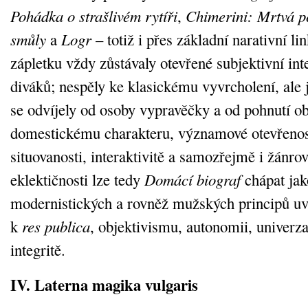
Pohádka o strašlivém rytíři
,
Chimerini: Mrtvá p
smůly
a
Logr
– totiž i přes základní narativní li
zápletku vždy zůstávaly otevřené subjektivní inte
diváků; nespěly ke klasickému vyvrcholení, ale 
se odvíjely od osoby vypravěčky a od pohnutí o
domestickému charakteru, významové otevřenost
situovanosti, interaktivitě a samozřejmě i žánro
eklektičnosti lze tedy
Domácí biograf
chápat jak
modernistických a rovněž mužských principů uv
k
res publica
, objektivismu, autonomii, univerzal
integritě.
IV. Laterna magika vulgaris