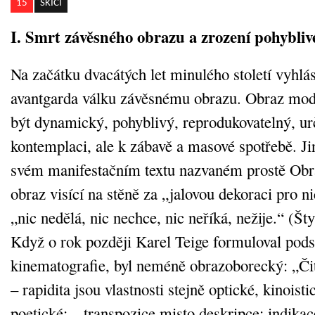
15
SKICI
I. Smrt závěsného obrazu a zrození pohybliv
Na začátku dvacátých let minulého století vyhlás
avantgarda válku závěsnému obrazu. Obraz mod
být dynamický, pohyblivý, reprodukovatelný, ur
kontemplaci, ale k zábavě a masové spotřebě. Ji
svém manifestačním textu nazvaném prostě Obr
obraz visící na stěně za „jalovou dekoraci pro ni
„nic nedělá, nic nechce, nic neříká, nežije.“ (Št
Když o rok později Karel Teige formuloval pod
kinematografie, byl neméně obrazoborecký: „Čite
– rapidita jsou vlastnosti stejně optické, kinoist
poetické: – transpozice misto deskripce; indika