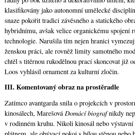
klasifikovány jako autonomní umělecké disciplí
snaze pokořit tradici závěsného a statického obr
hybridnímu, avšak velice organickému spojení r
technologie. Narušila tím nejen hranici vymezu
ženskou práci, ale rovněž limity samotného mo
chtěl s titěrnou rukodělnou prací skoncovat již 
Loos vyhlásil ornament za kulturní zločin.
III. Komentovaný obraz na prostěradle
Zatímco avantgarda snila o projekcích v prosto
kinosálech, Marešová
Domácí biograf
nikdy nep
v rodinném kruhu. Nikoli kinosál nebo výstavní
plátnem, ale obývací pokoj s bílou stěnou nebo