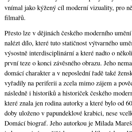
vnímal jako kýžený cíl moderní vizuality, pro n
filmařů.
Přesto lze v dějinách českého moderního umění
nalézt dílo, které tuto statičnost výtvarného umě
výsostně interdisciplinární a které nadto o někol
první teze o konci závěsného obrazu. Jeho nema
domácí charakter a v neposlední řadě také žensk
vyřadily na periferii a zcela mimo zájem a pov
následně i historiků a historiček českého moder
které znala jen rodina autorky a které bylo od 6
doby uloženo v papundeklové krabici, nese vce
Domácí biograf. Jeho autorkou je Milada Mare