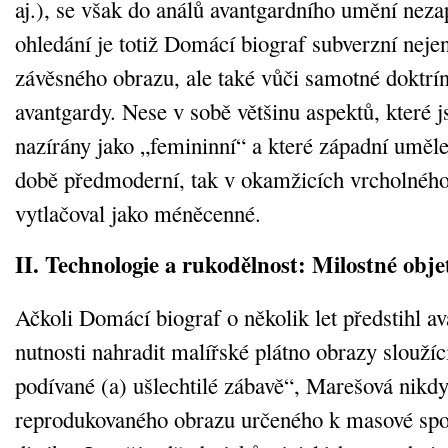
aj.), se však do análů avantgardního umění nezap
ohledání je totiž Domácí biograf subverzní nejen
závěsného obrazu, ale také vůči samotné doktr
avantgardy. Nese v sobě většinu aspektů, které j
nazírány jako „femininní“ a které západní uměl
době předmoderní, tak v okamžicích vrcholnéh
vytlačoval jako méněcenné.
II. Technologie a rukodělnost: Milostné obje
Ačkoli Domácí biograf o několik let předstihl a
nutnosti nahradit malířské plátno obrazy sloužíc
podívané (a) ušlechtilé zábavě“, Marešová nikdy
reprodukovaného obrazu určeného k masové sp