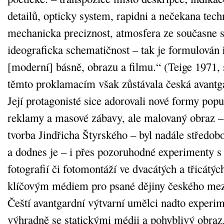
detailů, opticky system, rapidni a nečekana techn
mechanicka preciznost, atmosfera ze současne s
ideograficka schematičnost – tak je formulován 
[moderní] básně, obrazu a filmu.“ (Teige 1971,
těmto proklamacím však zůstávala česká avantg
Její protagonisté sice adorovali nové formy popu
reklamy a masové zábavy, ale malovaný obraz –
tvorba Jindřicha Štyrského – byl nadále středob
a dodnes je – i přes pozoruhodné experimenty s 
fotografií či fotomontáží ve dvacátých a třicátých
klíčovým médiem pro psané dějiny českého mez
Čeští avantgardní výtvarní umělci nadto experi
výhradně se statickými médii a pohyblivý obraz,