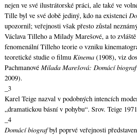
nejen ve své ilustrátorské práci, ale také ve vol
Tille byl ve své době jediný, kdo na existenci
Do
upozornil; veřejnosti však přesto zůstal neznám
Václava Tilleho a Milady Marešové, a to zvláště
fenomenální Tilleho teorie o vzniku kinematogra
teoretické studie o filmu
Kinema
(1908), viz do
Pachmanové
Milada Marešová: Domácí biograf
2009).
_3
Karel Teige nazval v podobných intencích moder
„dramatickou básní v pohybu“. Srov. Teige 1971,
_4
Domácí biograf
byl poprvé veřejnosti představe