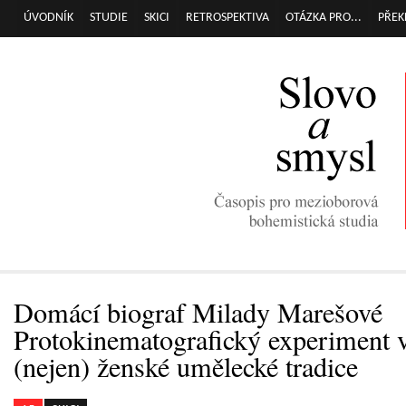
Přej
ÚVODNÍK
STUDIE
SKICI
RETROSPEKTIVA
OTÁZKA PRO...
PŘEK
Hlavní menu
hla
obs
Domácí biograf Milady Marešové
Protokinematografický experiment v
(nejen) ženské umělecké tradice