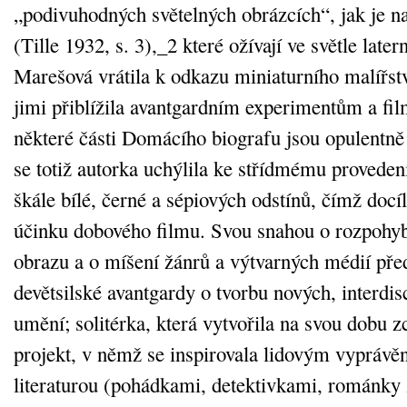
„podivuhodných světelných obrázcích“, jak je na
(Tille 1932, s. 3),_2 které ožívají ve světle late
Marešová vrátila k odkazu miniaturního malířstv
jimi přiblížila avantgardním experimentům a fi
některé části Domácího biografu jsou opulentně 
se totiž autorka uchýlila ke střídmému proveden
škále bílé, černé a sépiových odstínů, čímž docí
účinku dobového filmu. Svou snahou o rozpohyb
obrazu a o míšení žánrů a výtvarných médií pře
devětsilské avantgardy o tvorbu nových, interdis
umění; solitérka, která vytvořila na svou dobu z
projekt, v němž se inspirovala lidovým vyprávě
literaturou (pohádkami, detektivkami, románky