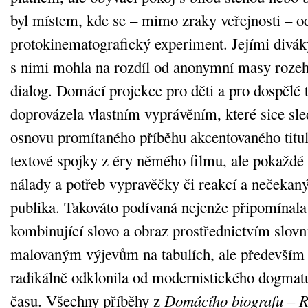
byl místem, kde se – mimo zraky veřejnosti – 
protokinematografický experiment. Jejími diváky 
s nimi mohla na rozdíl od anonymní masy rozeh
dialog. Domácí projekce pro děti a pro dospělé t
doprovázela vlastním vyprávěním, které sice sl
osnovu promítaného příběhu akcentovaného titul
textové spojky z éry němého filmu, ale pokaždé
nálady a potřeb vypravěčky či reakcí a nečekaný
publika. Takováto podívaná nejenže připomínal
kombinující slovo a obraz prostřednictvím slov
malovaným výjevům na tabulích, ale především 
radikálně odklonila od modernistického dogmatu
času. Všechny příběhy z
Domácího biografu – R