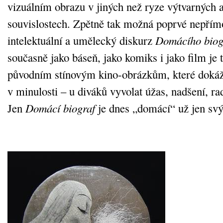
vizuálním obrazu v jiných než ryze výtvarných a
souvislostech. Zpětně tak možná poprvé nepřímo
intelektuální a umělecký diskurz
Domácího biog
současně jako báseň, jako komiks i jako film je t
původním stínovým kino‑obrázkům, které dokáží
v minulosti – u diváků vyvolat úžas, nadšení, ra
Jen
Domácí biograf
je dnes „domácí“ už jen s