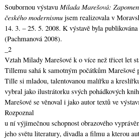
Soubornou výstavu
Milada Marešová: Zapomen
českého modernismu
jsem realizovala v Moravsk
14. 3. – 25. 5. 2008. K výstavě byla publikován
(Pachmanová 2008).
_2
Vztah Milady Marešové k o více než třicet let s
Tillemu sahá k samotným počátkům Marešové pr
Tille si mladou, talentovanou malířku a kreslířk
vybral jako ilustrátorku svých pohádkových knih 
Marešové se věnoval i jako autor textů ve výstav
Rozpoznal
u ní výjimečnou schopnost obrazového vyprávění
jeho světu literatury, divadla a filmu a kterou 