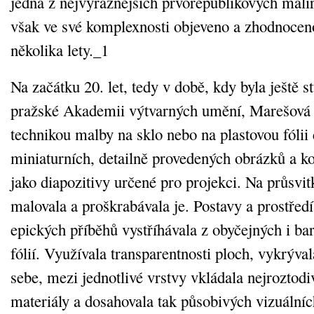
jedna z nejvýraznějších prvorepublikových malíře
však ve své komplexnosti objeveno a zhodnocen
několika lety._1
Na začátku 20. let, tedy v době, kdy byla ještě 
pražské Akademii výtvarných umění, Marešová 
technikou malby na sklo nebo na plastovou fólii 
miniaturních, detailně provedených obrázků a kol
jako diapozitivy určené pro projekci. Na průsvitk
malovala a proškrabávala je. Postavy a prostřed
epických příběhů vystříhávala z obyčejných i ba
fólií. Využívala transparentnosti ploch, vykrývala
sebe, mezi jednotlivé vrstvy vkládala nejroztodi
materiály a dosahovala tak působivých vizuálníc