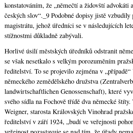
konstatováním, že „němečtí a židovští advokáti a
českých slov“._9 Podobné dopisy jistě vzbudily
magistrátu, jehož úředníci se v následujících let
stížnostmi důkladně zabývali.
Horlivé úsilí městských úředníků odstranit něme
se však nesetkalo s velkým porozuměním pražsk
ředitelství. To se projevilo zejména v „případě“
německého zemědělského družstva (Zentralverb
landwirtschaftlichen Genossenschaft), které vyv
svého sídla na Fochově třídě dva německé štíty. 
Weigner, starosta Královských Vinohrad pražs
ředitelství v září 1924, „budí ve veřejnosti poh
veřejnost pozastavuje se nad tím, že úřady nema