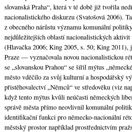
slovanská Praha“, která v té době již tvořila ned
nacionalistického diskurzu (Svatošová 2006). T
z obecného nárůstu významu komunální politiky
nejdůležitejších oblastí nacionalistických aktivi
(Hlavačka 2006; King 2005, s. 50; King 2011), 
Praze — vyznačovala novou nacionalistickou rét
se „slovanskou Prahou“ se šířil mýtus „německé
město vděčilo za svůj kulturní a hospodářský 
přistěhovalectví „Němců“ ve středověku (viz na
když tento mýtus kvůli neúčasti německých liber
správě města přímo neovlivnil komunální politik
identifikační funkci pro německo‑nacionální réto
městský prostor například prostřednictvím praž