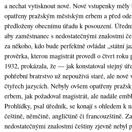
a nechat vytisknout nové. Nové vstupenky měly b
opatřeny pražským městským erbem a před odes
předloženy obecnímu úřadu k posouzení. Úřední
aby zaměstnanec s nedostatečnými znalostmi če
za někoho, kdo bude perfektně ovládat „státní 
prověrka, kterou magistrát provedl o čtvrt roku 
1932, prokázala, že — jak konstatoval stejný ú
pohřební bratrstvo už nepoužívá staré, ale nové
čtyřech jazycích. Nebyly ovšem opatřeny praž
erbem, jak požadoval magistrát, ale nadále emb
Prohlídky, psal úředník, se konají s ohledem k 
češtině, němčině, angličtině či francouzštině. 
nedostatečnými znalostmi češtiny zjevně nebyl 