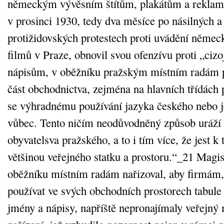
německým vývěsním štítům, plakátům a rekla
v prosinci 1930, tedy dva měsíce po násilných a
protižidovských protestech proti uvádění něme
filmů v Praze, obnovil svou ofenzívu proti „ci
nápisům, v oběžníku pražským místním radám př
část obchodnictva, zejména na hlavních třídách
se výhradnému používání jazyka českého nebo j
vůbec. Tento ničím neodůvodněný způsob uráží c
obyvatelsva pražského, a to i tím více, že jest 
většinou veřejného statku a prostoru.“_21 Magis
oběžníku místním radám nařizoval, aby firmám, 
používat ve svých obchodních prostorech tabule
jmény a nápisy, napříště nepronajímaly veřejný 