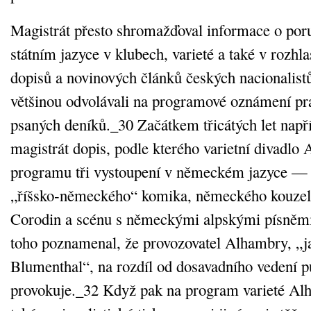
Magistrát přesto shromažďoval informace o por
státním jazyce v klubech, varieté a také v rozhla
dopisů a novinových článků českých nacionalistů.
většinou odvolávali na programové oznámení p
psaných deníků._30 Začátkem třicátých let např
magistrát dopis, podle kterého varietní divadlo
programu tři vystoupení v německém jazyce — 
„říšsko‑německého“ komika, německého kouze
Corodin a scénu s německými alpskými písněm
toho poznamenal, že provozovatel Alhambry, „ja
Blumenthal“, na rozdíl od dosavadního vedení p
provokuje._32 Když pak na program varieté Alh