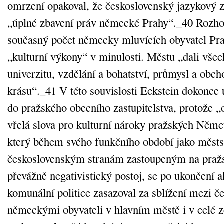
omrzení opakoval, že československý jazykový
„úplné zbavení práv německé Prahy“._40 Rozhod
současný počet německy mluvících obyvatel Prah
„kulturní výkony“ v minulosti. Městu „dali všec
univerzitu, vzdělání a bohatství, průmysl a obc
krásu“._41 V této souvislosti Eckstein dokonce
do pražského obecního zastupitelstva, protože 
vřelá slova pro kulturní nároky pražských Němc
který během svého funkčního období jako městs
československým stranám zastoupeným na pražs
převážně negativistický postoj, se po ukončení ak
komunální politice zasazoval za sblížení mezi č
německými obyvateli v hlavním městě i v celé 