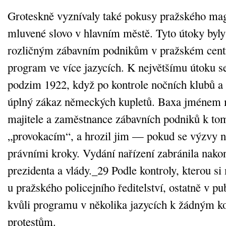
Groteskně vyznívaly také pokusy pražského magi
mluvené slovo v hlavním městě. Tyto útoky byly
rozličným zábavním podnikům v pražském centr
program ve více jazycích. K největšímu útoku s
podzim 1922, když po kontrole nočních klubů a 
úplný zákaz německých kupletů. Baxa jménem m
majitele a zaměstnance zábavních podniků k to
„provokacím“, a hrozil jim — pokud se výzvy 
právními kroky. Vydání nařízení zabránila nako
prezidenta a vlády._29 Podle kontroly, kterou si
u pražského policejního ředitelství, ostatně v p
kvůli programu v několika jazycích k žádným k
protestům.