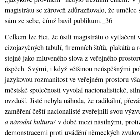
magistrátu se zároveň zdůrazňovalo, že umělec si
sám ze sebe, čímž bavil publikum._36
Celkem lze říci, že úsilí magistrátu o vytlačení
cizojazyčných tabulí, firemních štítů, plakátů a
stejně jako mluveného slova z veřejného prost
úspěch. Svými, i když většinou neúspěšnými po
jazykovou rozmanitost ve veřejném prostoru vša
městské společnosti vyvolal nacionalistické, siln
ovzduší. Jistě nebyla náhoda, že radikální, přev
zaměření čeští nacionalisté zveřejnili svou výz
a národní kulturu!
v době mezi násilnými, prot
demonstracemi proti uvádění německých zvukov