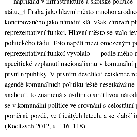
— například v infrastruktuře a školské politice
státu._4 Praha jako hlavní město mnohonárodnos
koncipovaného jako národní stát však zároveň pl
reprezentativní funkci. Hlavní město se stalo j
politického řádu. Toto napětí mezi omezeným p
reprezentativní funkcí vyvolalo — podle mého
specifické vzplanutí nacionalismu v komunální p
první republiky. V prvním desetiletí existence r
agendě komunálních politiků ještě nesetkáváme s
snahou“, to znamená s úsilím o smířlivou národn
se v komunální politice ve srovnání s celostátní 
poměrně pozdě, ve třicátých letech, a se slabší i
(Koeltzsch 2012, s. 116–118).