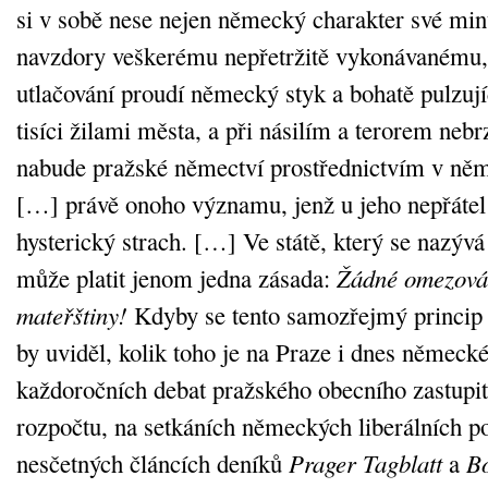
si v sobě nese nejen německý charakter své min
navzdory veškerému nepřetržitě vykonávanému
utlačování proudí německý styk a bohatě pulzuj
tisíci žilami města, a při násilím a terorem neb
nabude pražské němectví prostřednictvím v něm 
[…] právě onoho významu, jenž u jeho nepřátel
hysterický strach. […] Ve státě, který se nazý
může platit jenom jedna zásada:
Žádné omezován
mateřštiny!
Kdyby se tento samozřejmý princip u
by uviděl, kolik toho je na Praze i dnes němec
každoročních debat pražského obecního zastupi
rozpočtu, na setkáních německých liberálních po
nesčetných článcích deníků
Prager Tagblatt
a
B