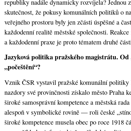
republiky nadále dynamicky rozvíjela? Jednou 
skutečnost, že pokusy komunálních politiků o na
veřejného prostoru byly jen zčásti úspěšné a čas
každodenní realitě městské společnosti. Reakce 
a každodenní praxe je proto tématem druhé část
Jazyková politika pražského magistrátu. Od
„počeštění“?
Vznik ČSR vystavil pražské komunální politiky l
nazdory své provinčnosti získalo město Praha ke 
široké samosprávní kompetence a městská rada
alespoň v symbolické rovině — roli české „stín
široké kompetence musela obec po roce 1918 čá