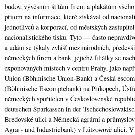
budov, vývěsním štítům firem a plakátům všeho
přitom na informace, které získával od nacional
jednotlivců a korporací, od městských zastupite
nacionalistického tisku. Tyto — často nepravdi
a udání se týkaly zvlášť mezinárodních, předev
německých firem a bank, jejichž filiálky se nac
exponovaných místech v centru Prahy, jako nap
Union (Böhmische Union‑Bank) a Česká escom
(Böhmische Escomptebank) na Příkopech, Ústř
německých spořitelen v Československé republi
deutschen Sparkassen in der Tschechoslowakisc
Bredovské ulici a Německá agrární a průmyslo
Agrar‑ und Industriebank) v Lützowově ulici. V