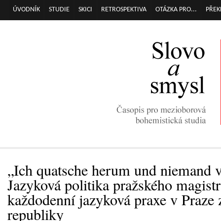
Přej
ÚVODNÍK
STUDIE
SKICI
RETROSPEKTIVA
OTÁZKA PRO...
PŘEK
Hlavní menu
hla
obs
„Ich quatsche herum und niemand v
Jazyková politika pražského magistr
každodenní jazyková praxe v Praze 
republiky