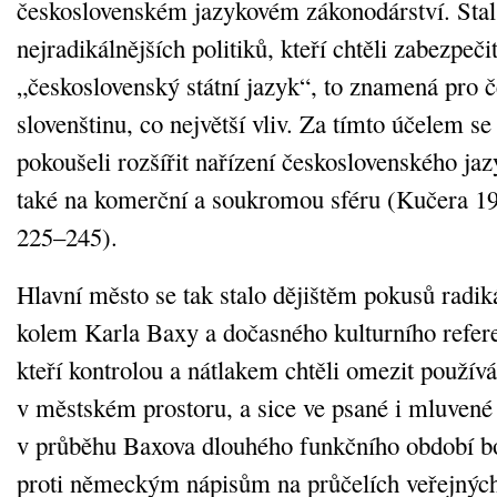
československém jazykovém zákonodárství. Stal 
nejradikálnějších politiků, kteří chtěli zabezpeči
„československý státní jazyk“, to znamená pro č
slovenštinu, co největší vliv. Za tímto účelem s
pokoušeli rozšířit nařízení československého ja
také na komerční a soukromou sféru (Kučera 19
225–245).
Hlavní město se tak stalo dějištěm pokusů radik
kolem Karla Baxy a dočasného kulturního refere
kteří kontrolou a nátlakem chtěli omezit používá
v městském prostoru, a sice ve psané i mluvené
v průběhu Baxova dlouhého funkčního období bo
proti německým nápisům na průčelích veřejnýc