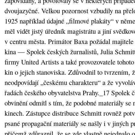
zapovídány, a povolovaly se v některých případ
dvoujazyčné. Velkou pozornost vzbudily na přel
1925 například údajné „filmové plakáty“ v něme
měl vidět jistý úředník magistrátu a jiní svědko
v centru města. Primátor Baxa požádal majitele
kina — Spolek českých žurnalistů, Julia Schmitt
firmy United Artists a také provozovatele tohoto
kin o jejich stanoviska. Zdůvodnil to tvrzením, 
neodpovídají „českému charakteru“ a že vyvoláv
řadách českého obyvatelstva Prahy._17 Spolek č
obvinění odmítl s tím, že podobné materiály se n
kinech. Zástupce distribuce Schmitt rovněž pot
psané propagační materiály se našly i v jiných 
přičemž zdůraznil, že se zde vlastně nejednalo o