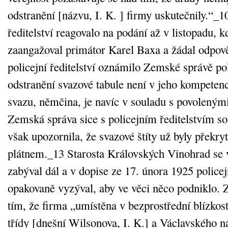
odstranění [názvu, I. K. ] firmy uskutečnily.“_10
ředitelství reagovalo na podání až v listopadu, k
zaangažoval primátor Karel Baxa a žádal odpov
policejní ředitelství oznámilo Zemské správě pol
odstranění svazové tabule není v jeho kompetenc
svazu, němčina, je navíc v souladu s povoleným
Zemská správa sice s policejním ředitelstvím so
však upozornila, že svazové štíty už byly překr
plátnem._13 Starosta Královských Vinohrad se
zabýval dál a v dopise ze 17. února 1925 policejn
opakovaně vyzýval, aby ve věci něco podniklo. 
tím, že firma „umístěna v bezprostřední blízkos
třídy [dnešní Wilsonova, I. K.] a Václavského ná