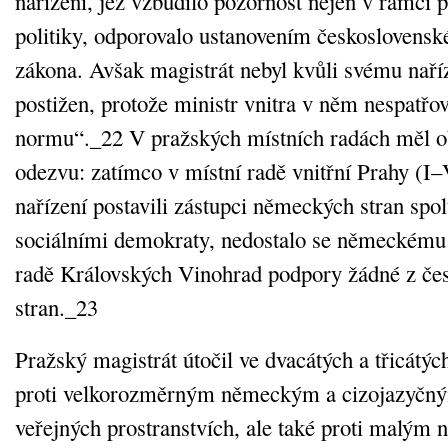
nařízení, jež vzbudilo pozornost nejen v rámci
politiky, odporovalo ustanovením českoslovens
zákona. Avšak magistrát nebyl kvůli svému naří
postižen, protože ministr vnitra v něm nespatřo
normu“._22 V pražských místních radách měl o
odezvu: zatímco v místní radě vnitřní Prahy (I–V
nařízení postavili zástupci německých stran spo
sociálními demokraty, nedostalo se německému 
radě Královských Vinohrad podpory žádné z če
stran._23
Pražský magistrát útočil ve dvacátých a třicátý
proti velkorozměrným německým a cizojazyčn
veřejných prostranstvích, ale také proti malým 