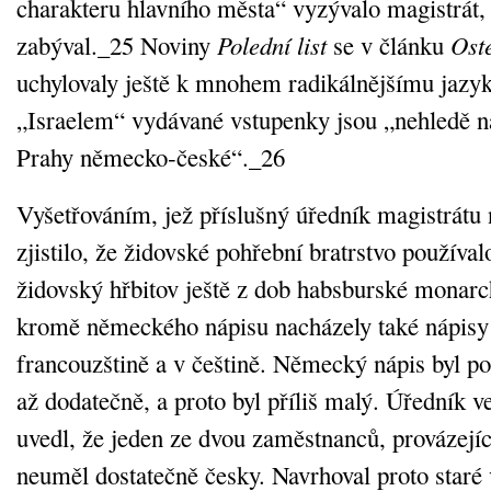
charakteru hlavního města“ vyzývalo magistrát, 
zabýval._25 Noviny
Polední list
se v článku
Ost
uchylovaly ještě k mnohem radikálnějšímu jazyk
„Israelem“ vydávané vstupenky jsou „nehledě n
Prahy německo‑české“._26
Vyšetřováním, jež příslušný úředník magistrátu n
zjistilo, že židovské pohřební bratrstvo používa
židovský hřbitov ještě z dob habsburské monarch
kromě německého nápisu nacházely také nápisy v
francouzštině a v češtině. Německý nápis byl po
až dodatečně, a proto byl příliš malý. Úředník v
uvedl, že jeden ze dvou zaměstnanců, provázejí
neuměl dostatečně česky. Navrhoval proto staré