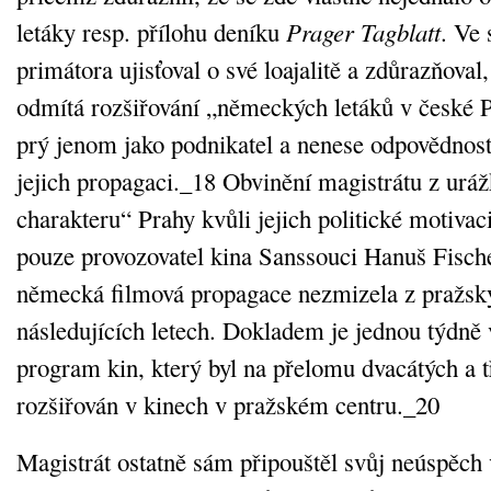
letáky resp. přílohu deníku
Prager Tagblatt
. Ve
primátora ujisťoval o své loajalitě a zdůrazňoval,
odmítá rozšiřování „německých letáků v české 
prý jenom jako podnikatel a nenese odpovědnost
jejich propagaci._18 Obvinění magistrátu z urá
charakteru“ Prahy kvůli jejich politické motivac
pouze provozovatel kina Sanssouci Hanuš Fisch
německá filmová propagace nezmizela z pražský
následujících letech. Dokladem je jednou týdně 
program kin, který byl na přelomu dvacátých a tř
rozšiřován v kinech v pražském centru._20
Magistrát ostatně sám připouštěl svůj neúspěch v