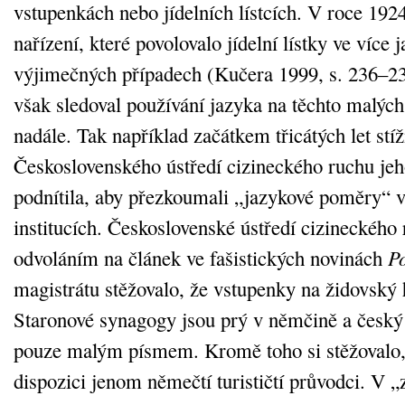
vstupenkách nebo jídelních lístcích. V roce 192
nařízení, které povolovalo jídelní lístky ve více
výjimečných případech (Kučera 1999, s. 236–23
však sledoval používání jazyka na těchto malých 
nadále. Tak například začátkem třicátých let stí
Československého ústředí cizineckého ruchu je
podnítila, aby přezkoumali „jazykové poměry“ 
institucích. Československé ústředí cizineckého 
odvoláním na článek ve fašistických novinách
Po
magistrátu stěžovalo, že vstupenky na židovský 
Staronové synagogy jsou prý v němčině a český 
pouze malým písmem. Kromě toho si stěžovalo, 
dispozici jenom němečtí turističtí průvodci. V 