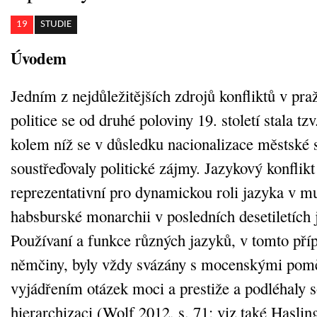
19
STUDIE
Úvodem
Jedním z nejdůležitějších zdrojů konfliktů v pr
politice se od druhé poloviny 19. století stala tz
kolem níž se v důsledku nacionalizace městské 
soustřeďovaly politické zájmy. Jazykový konflikt
reprezentativní pro dynamickou roli jazyka v mu
habsburské monarchii v posledních desetiletích j
Používaní a funkce různých jazyků, v tomto příp
němčiny, byly vždy svázány s mocenskými pomě
vyjádřením otázek moci a prestiže a podléhaly s
hierarchizaci (Wolf 2012, s. 71; viz také Haslin