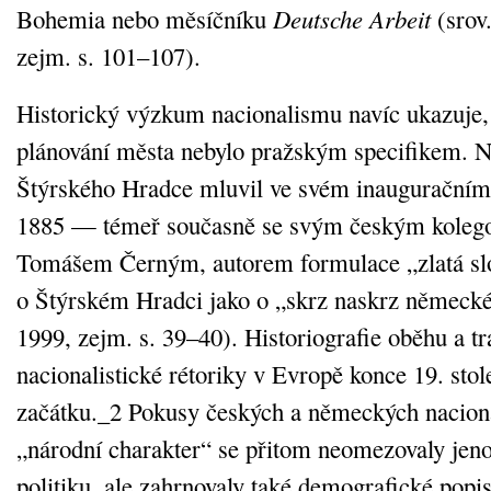
Bohemia nebo měsíčníku
Deutsche Arbeit
(srov
zejm. s. 101–107).
Historický výzkum nacionalismu navíc ukazuje, 
plánování města nebylo pražským specifikem. N
Štýrského Hradce mluvil ve svém inauguračním
1885 — témeř současně se svým českým kolego
Tomášem Černým, autorem formulace „zlatá s
o Štýrském Hradci jako o „skrz naskrz německ
1999, zejm. s. 39–40). Historiografie oběhu a tr
nacionalistické rétoriky v Evropě konce 19. stole
začátku._2 Pokusy českých a německých naciona
„národní charakter“ se přitom neomezovaly jen
politiku, ale zahrnovaly také demografické popis