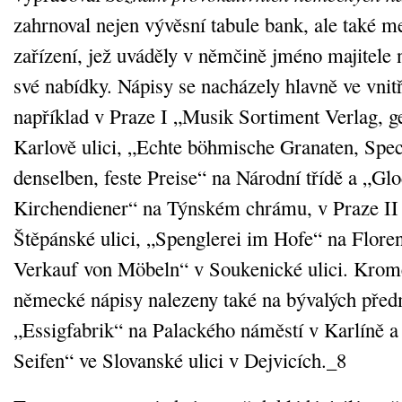
zahrnoval nejen vývěsní tabule bank, ale také 
zařízení, jež uváděly v němčině jméno majitele 
své nabídky. Nápisy se nacházely hlavně ve vnit
například v Praze I „Musik Sortiment Verlag, g
Karlově ulici, „Echte böhmische Granaten, Speci
denselben, feste Preise“ na Národní třídě a „G
Kirchendiener“ na Týnském chrámu, v Praze II
Štěpánské ulici, „Spenglerei im Hofe“ na Flore
Verkauf von Möbeln“ v Soukenické ulici. Kromě
německé nápisy nalezeny také na bývalých předm
„Essigfabrik“ na Palackého náměstí v Karlíně a
Seifen“ ve Slovanské ulici v Dejvicích._8