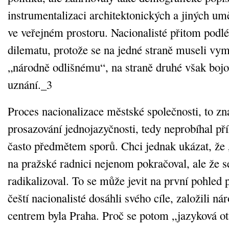
instrumentalizaci architektonických a jiných um
ve veřejném prostoru. Nacionalisté přitom podl
dilematu, protože se na jedné straně museli vy
„národně odlišnému“, na straně druhé však bojov
uznání._3
Proces nacionalizace městské společnosti, to z
prosazování jednojazyčnosti, tedy neprobíhal př
často předmětem sporů. Chci jednak ukázat, že 
na pražské radnici nejenom pokračoval, ale že s
radikalizoval. To se může jevit na první pohled
čeští nacionalisté dosáhli svého cíle, založili nár
centrem byla Praha. Proč se potom „jazyková o