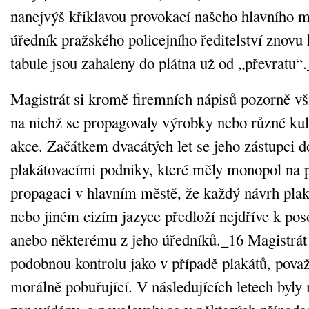
nanejvýš křiklavou provokací našeho hlavního m
úředník pražského policejního ředitelství znovu 
tabule jsou zahaleny do plátna už od „převratu“
Magistrát si kromě firemních nápisů pozorně vš
na nichž se propagovaly výrobky nebo různé kult
akce. Začátkem dvacátých let se jeho zástupci 
plakátovacími podniky, které měly monopol na 
propagaci v hlavním městě, že každý návrh pl
nebo jiném cizím jazyce předloží nejdříve k po
anebo některému z jeho úředníků._16 Magistrát
podobnou kontrolu jako v případě plakátů, pova
morálně pobuřující. V následujících letech byly