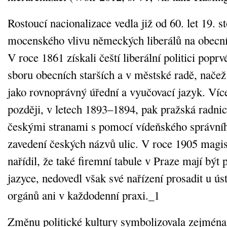
Rostoucí nacionalizace vedla již od 60. let 19. st
mocenského vlivu německých liberálů na obecní 
V roce 1861 získali čeští liberální politici poprv
sboru obecních starších a v městské radě, načež 
jako rovnoprávný úřední a vyučovací jazyk. Více 
později, v letech 1893–1894, pak pražská radni
českými stranami s pomocí vídeňského správníh
zavedení českých názvů ulic. V roce 1905 magis
nařídil, že také firemní tabule v Praze mají být
jazyce, nedovedl však své nařízení prosadit u ús
orgánů ani v každodenní praxi._1
Změnu politické kultury symbolizovala zejména