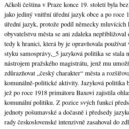
Ačkoli čeština v Praze konce 19. století byla b
jako jediný vnitřní úřední jazyk obce a po roce 1
úřední jazyk, protože podíl německy mluvících
obyvatelstvu města se ani zdaleka nepřibližoval
tedy k hranici, která by je opravňovala používat 
styku samosprávy,_5 jazyková politika se stala n
nástrojem pražského magistrátu, jenž mu umožň
zdůrazňovat „český charakter“ města a rozšiřov
komunálně‑politické aktivity. Jazyková politika b
jež po roce 1918 primátoru Baxovi zajistila ohla
komunální politiku. Z pozice svých funkcí před
jednoty pošumavské a dočasně i předsedy jazyk
rady československé intenzivně zasahoval do zd