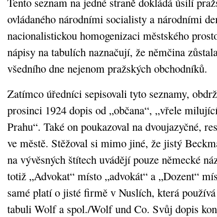
Tento seznam na jedné straně dokládá úsilí pra
ovládaného národními socialisty a národními d
nacionalistickou homogenizaci městského prost
nápisy na tabulích naznačují, že němčina zůstal
všedního dne nejenom pražských obchodníků.
Zatímco úředníci sepisovali tyto seznamy, obdr
prosinci 1924 dopis od „občana“, „vřele milujíc
Prahu“. Také on poukazoval na dvoujazyčné, re
ve městě. Stěžoval si mimo jiné, že jistý Beckma
na vývěsných štítech uvádějí pouze německé náz
totiž „Advokat“ místo „advokát“ a „Dozent“ mís
samé platí o jisté firmě v Nuslích, která použív
tabuli Wolf a spol./Wolf und Co. Svůj dopis kon