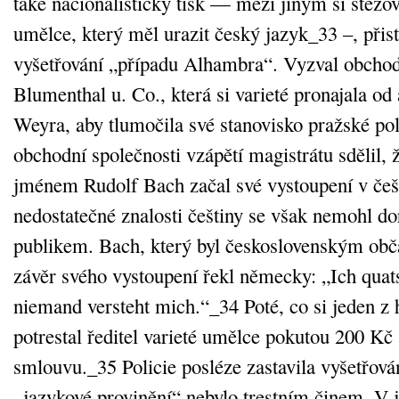
také nacionalistický tisk — mezi jiným si stěžo
umělce, který měl urazit český jazyk_33 –, přist
vyšetřování „případu Alhambra“. Vyzval obchod
Blumenthal u. Co., která si varieté pronajala od 
Weyra, aby tlumočila své stanovisko pražské pol
obchodní společnosti vzápětí magistrátu sdělil
jménem Rudolf Bach začal své vystoupení v češ
nedostatečné znalosti češtiny se však nemohl d
publikem. Bach, který byl československým obč
závěr svého vystoupení řekl německy: „Ich qua
niemand versteht mich.“_34 Poté, co si jeden z h
potrestal ředitel varieté umělce pokutou 200 Kč
smlouvu._35 Policie posléze zastavila vyšetřován
„jazykové provinění“ nebylo trestním činem. V 