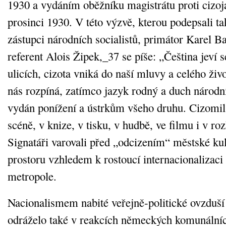
1930 a vydáním oběžníku magistrátu proti ciz
prosinci 1930. V této výzvě, kterou podepsali ta
zástupci národních socialistů, primátor Karel Ba
referent Alois Žipek,_37 se píše: „Čeština jeví
ulicích, cizota vniká do naší mluvy a celého živo
nás rozpíná, zatímco jazyk rodný a duch národní
vydán ponížení a ústrkům všeho druhu. Cizomils
scéně, v knize, v tisku, v hudbě, ve filmu i v ro
Signatáři varovali před „odcizením“ městské ku
prostoru vzhledem k rostoucí internacionalizaci
metropole.
Nacionalismem nabité veřejně‑politické ovzduší
odráželo také v reakcích německých komunálních