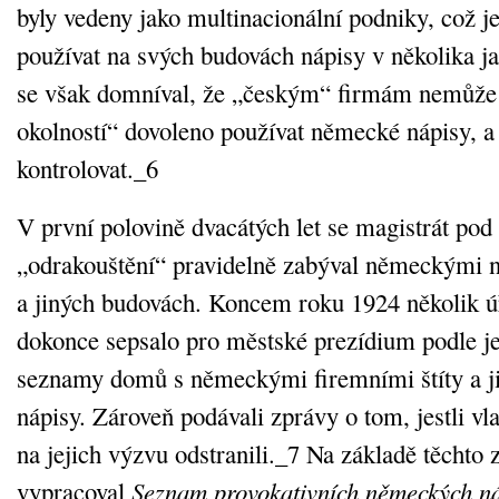
byly vedeny jako multinacionální podniky, což j
používat na svých budovách nápisy v několika ja
se však domníval, že „českým“ firmám nemůže 
okolností“ dovoleno používat německé nápisy, a
kontrolovat._6
V první polovině dvacátých let se magistrát pod
„odrakouštění“ pravidelně zabýval německými n
a jiných budovách. Koncem roku 1924 několik ú
dokonce sepsalo pro městské prezídium podle j
seznamy domů s německými firemními štíty a 
nápisy. Zároveň podávali zprávy o tom, jestli vla
na jejich výzvu odstranili._7 Na základě těchto 
vypracoval
Seznam provokativních německých ná