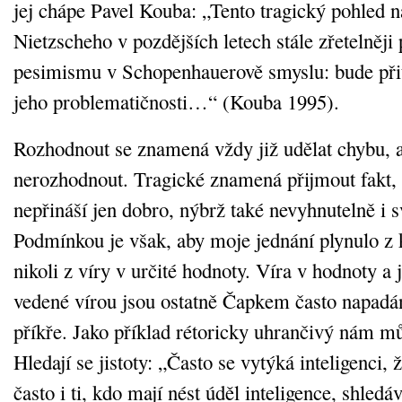
jej chápe Pavel Kouba: „Tento tragický pohled n
Nietzscheho v pozdějších letech stále zřetelně
pesimismu v Schopenhauerově smyslu: bude při
jeho problematičnosti…“ (Kouba 1995).
Rozhodnout se znamená vždy již udělat chybu, a
nerozhodnout. Tragické znamená přijmout fakt,
nepřináší jen dobro, nýbrž také nevyhnutelně i s
Podmínkou je však, aby moje jednání plynulo z k
nikoli z víry v určité hodnoty. Víra v hodnoty a j
vedené vírou jsou ostatně Čapkem často napadán
příkře. Jako příklad rétoricky uhrančivý nám mů
Hledají se jistoty: „Často se vytýká inteligenci, ž
často i ti, kdo mají nést úděl inteligence, shledá