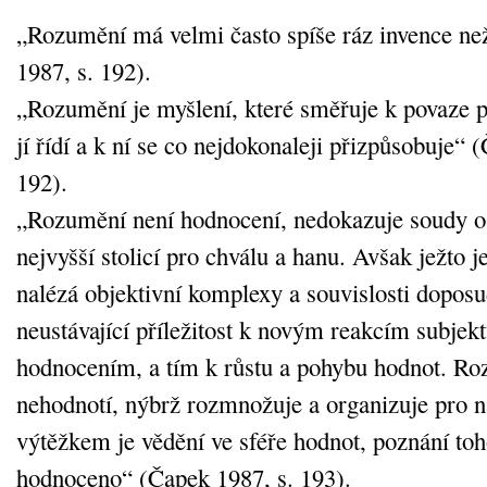
„Rozumění má velmi často spíše ráz invence ne
1987, s. 192).
„Rozumění je myšlení, které směřuje k povaze p
jí řídí a k ní se co nejdokonaleji přizpůsobuje“ 
192).
„Rozumění není hodnocení, nedokazuje soudy o 
nejvyšší stolicí pro chválu a hanu. Avšak ježto je
nalézá objektivní komplexy a souvislosti dopos
neustávající příležitost k novým reakcím subjek
hodnocením, a tím k růstu a pohybu hodnot. R
nehodnotí, nýbrž rozmnožuje a organizuje pro n
výtěžkem je vědění ve sféře hodnot, poznání toh
hodnoceno“ (Čapek 1987, s. 193).