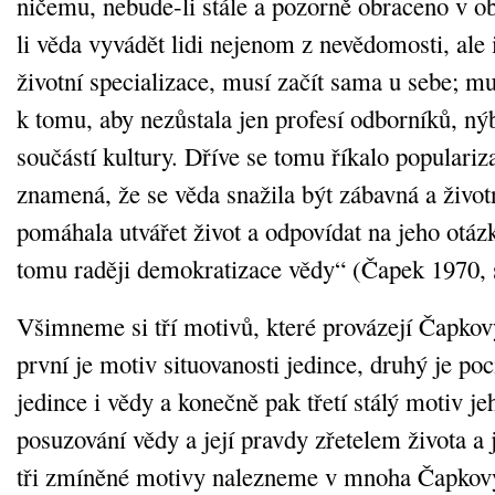
ničemu, nebude-li stále a pozorně obraceno v o
li věda vyvádět lidi nejenom z nevědomosti, ale 
životní specializace, musí začít sama u sebe; mu
k tomu, aby nezůstala jen profesí odborníků, ný
součástí kultury. Dříve se tomu říkalo populariz
znamená, že se věda snažila být zábavná a život
pomáhala utvářet život a odpovídat na jeho otá
tomu raději demokratizace vědy“ (Čapek 1970, 
Všimneme si tří motivů, které provázejí Čapkov
první je motiv situovanosti jedince, druhý je poc
jedince i vědy a konečně pak třetí stálý motiv je
posuzování vědy a její pravdy zřetelem života a 
tři zmíněné motivy nalezneme v mnoha Čapkový