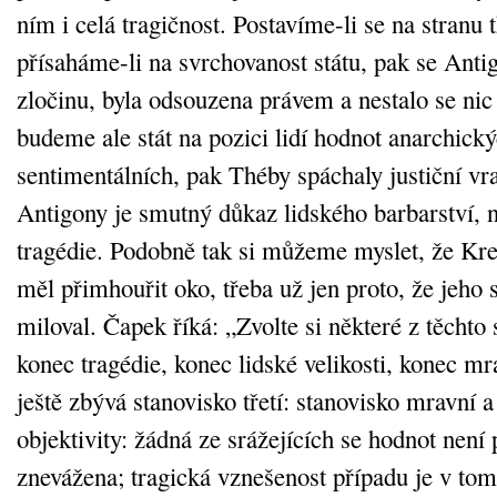
ním i celá tragičnost. Postavíme-li se na stranu 
přísaháme-li na svrchovanost státu, pak se Anti
zločinu, byla odsouzena právem a nestalo se nic
budeme ale stát na pozici lidí hodnot anarchický
sentimentálních, pak Théby spáchaly justiční vr
Antigony je smutný důkaz lidského barbarství, n
tragédie. Podobně tak si můžeme myslet, že Kre
měl přimhouřit oko, třeba už jen proto, že jeho
miloval. Čapek říká: „Zvolte si některé z těchto 
konec tragédie, konec lidské velikosti, konec mr
ještě zbývá stanovisko třetí: stanovisko mravní a
objektivity: žádná ze srážejících se hodnot není
znevážena; tragická vznešenost případu je v tom,