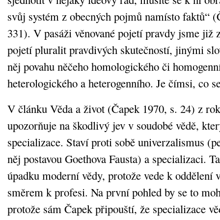
svůj systém z obecných pojmů namísto faktů“ (
331). V pasáži věnované pojetí pravdy jsme již
pojetí pluralit pravdivých skutečností, jinými sl
něj povahu něčeho homologického či homogenní
heterologického a heterogenního. Je čímsi, co se
V článku Věda a život (Čapek 1970, s. 24) z r
upozorňuje na škodlivý jev v soudobé vědě, kte
specializace. Staví proti sobě univerzalismus (p
něj postavou Goethova Fausta) a specializaci. T
úpadku moderní vědy, protože vede k oddělení v
směrem k profesi. Na první pohled by se to moh
protože sám Čapek připouští, že specializace vě