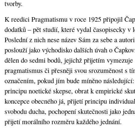
tvorby.
K reedici Pragmatismu v roce 1925 připojil Ča
dodatků – pět studií, které vydal časopisecky v
Poslední z nich nese název Sám za sebe a autor
poslouží jako východisko dalších úvah o Čapkovi-
dělen do sedmi bodů, jejichž přijetím vymezuje
pragmatismus či přesněji svou srozuměnost s 
označením, pokud jím bude míněno následující: 
principu noetické skepse, obrat k empirické sku
koncepce obecného já, přijetí principu individua
svobodu ducha, pochopení skutečnosti jako jedn
přijetí morálního rozměru každého jednání.