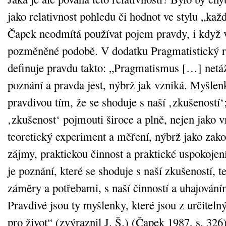
jako relativnost pohledu či hodnot ve stylu „ka
Čapek neodmítá používat pojem pravdy, i když
pozměněné podobě. V dodatku Pragmatistický r
definuje pravdu takto: „Pragmatismus […] netáž
poznání a pravda jest, nýbrž jak vzniká. Myšlen
pravdivou tím, že se shoduje s naší ‚zkušeností‘
‚zkušenost‘ pojmouti široce a plně, nejen jako v
teoretický experiment a měření, nýbrž jako zak
zájmy, praktickou činnost a praktické uspokojen
je poznání, které se shoduje s naší zkušeností, t
záměry a potřebami, s naší činností a uhajován
Pravdivé jsou ty myšlenky, které jsou z určitel
pro život“ (zvýraznil J. Š.) (Čapek 1987, s. 326)