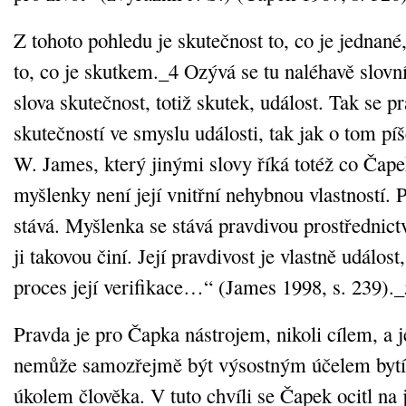
Z tohoto pohledu je skutečnost to, co je jednané
to, co je skutkem._4 Ozývá se tu naléhavě slovn
slova skutečnost, totiž skutek, událost. Tak se p
skutečností ve smyslu události, tak jak o tom p
W. James, který jinými slovy říká totéž co Čap
myšlenky není její vnitřní nehybnou vlastností.
stává. Myšlenka se stává pravdivou prostřednictv
ji takovou činí. Její pravdivost je vlastně událos
proces její verifikace…“ (James 1998, s. 239)._
Pravda je pro Čapka nástrojem, nikoli cílem, a j
nemůže samozřejmě být výsostným účelem bytí
úkolem člověka. V tuto chvíli se Čapek ocitl na 