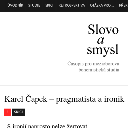
Přej
ÚVODNÍK
STUDIE
SKICI
RETROSPEKTIVA
OTÁZKA PRO...
PŘEK
Hlavní menu
hla
obs
Karel Čapek – pragmatista a ironik
1
SKICI
„S ironií naprosto nelze žertovat.