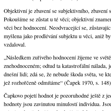
Objektivní je zbavení se subjektivního, zbavení 
Pokoušíme se zůstat u té věci; objektivní znamen
věci bez hodnocení. Neodvracející se, zůstavající
myšlena jako prodlévání subjektu u věci, aniž by
vzdaloval.
„Následkem zuřivého hodnocení žijeme ve světě 
znehodnoceném; odtud ta katastrofální nálada, j
dnešní lidi; zdá se, že nebude škoda světa, ve kte
jež rozhořčeně odmítáme“ (Čapek 1970, s. 148)
Čapkovo pojetí hodnot je pozoruhodné ještě z j
hodnoty jsou zavinutou minulostí individua. Jso