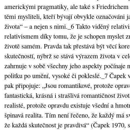
americkými pragmatiky, ale také s Friedrichem
těmi mysliteli, kteří bývají obvykle označováni j
života“ – a nejen s nimi._6 Takto viděný relativ
relativismem díky tomu, že je schopen myslet z
životě samém. Pravda tak přestává být věcí kor
skutečností, nýbrž se stává výrazem života v cel
zahrnuje v sobě všechny jeho aspekty počínaje 
politku po umění, vysoké či pokleslé._7 Čapek 
pak připojuje: „Jsou romantikové, protože oprav
fantastická, krásná i strašlivá romantičnost život
realisté, protože opravdu existuje všední a hmot
špinavá realita. Tím není řečeno, že každý má 
že každá skutečnost je pravdivá“ (Čapek 1970, s