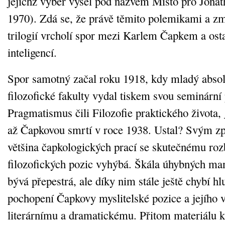
jejichž výběr vyšel pod názvem Místo pro Jona
1970). Zdá se, že právě těmito polemikami a z
trilogií vrcholí spor mezi Karlem Čapkem a ost
inteligencí.
Spor samotný začal roku 1918, kdy mladý absol
filozofické fakulty vydal tiskem svou seminární
Pragmatismus čili Filozofie praktického života, 
až Čapkovou smrtí v roce 1938. Ustal? Svým z
většina čapkologických prací se skutečnému ro
filozofických pozic vyhýbá. Škála úhybných man
bývá přepestrá, ale díky nim stále ještě chybí hl
pochopení Čapkovy myslitelské pozice a jejího v
literárnímu a dramatickému. Přitom materiálu k 