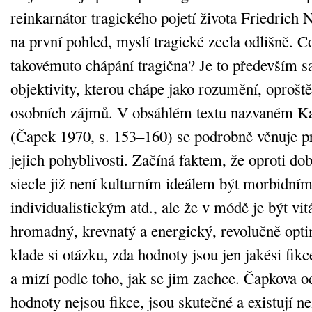
reinkarnátor tragického pojetí života Friedrich 
na první pohled, myslí tragické zcela odlišně. 
takovémuto chápání tragična? Je to především s
objektivity, kterou chápe jako rozumění, oprošt
osobních zájmů. V obsáhlém textu nazvaném Ka
(Čapek 1970, s. 153–160) se podrobně věnuje 
jejich pohyblivosti. Začíná faktem, že oproti dob
siecle již není kulturním ideálem být morbidní
individualistickým atd., ale že v módě je být vit
hromadný, krevnatý a energický, revolučně opti
klade si otázku, zda hodnoty jsou jen jakési fikc
a mizí podle toho, jak se jim zachce. Čapkova o
hodnoty nejsou fikce, jsou skutečné a existují ne