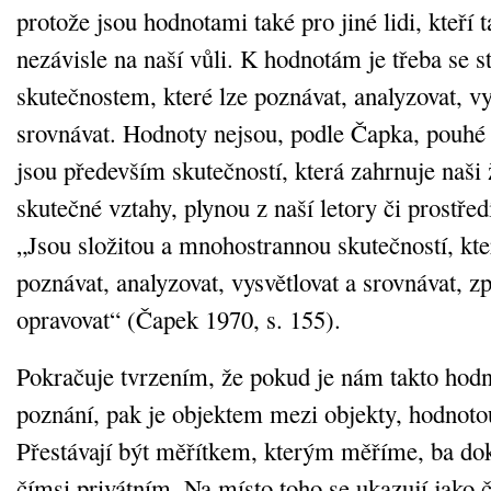
protože jsou hodnotami také pro jiné lidi, kteří t
nezávisle na naší vůli. K hodnotám je třeba se st
skutečnostem, které lze poznávat, analyzovat, vy
srovnávat. Hodnoty nejsou, podle Čapka, pouhé 
jsou především skutečností, která zahrnuje naši 
skutečné vztahy, plynou z naší letory či prostřed
„Jsou složitou a mnohostrannou skutečností, k
poznávat, analyzovat, vysvětlovat a srovnávat, z
opravovat“ (Čapek 1970, s. 155).
Pokračuje tvrzením, že pokud je nám takto hod
poznání, pak je objektem mezi objekty, hodnot
Přestávají být měřítkem, kterým měříme, ba dok
čímsi privátním. Na místo toho se ukazují jako