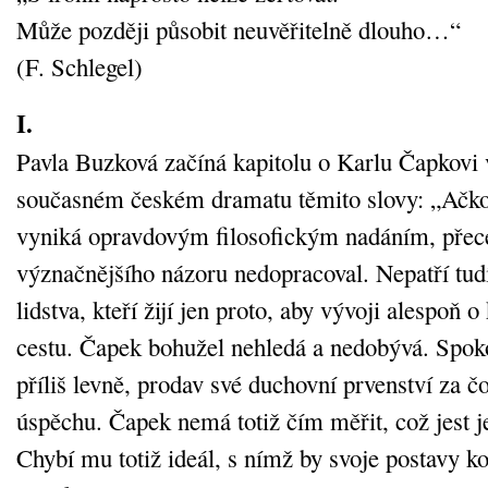
Může později působit neuvěřitelně dlouho…“
(F. Schlegel)
I.
Pavla Buzková začíná kapitolu o Karlu Čapkovi 
současném českém dramatu těmito slovy: „Ačko
vyniká opravdovým filosofickým nadáním, přec
význačnějšího názoru nedopracoval. Nepatří t
lidstva, kteří žijí jen proto, aby vývoji alespoň o
cestu. Čapek bohužel nehledá a nedobývá. Spokoj
příliš levně, prodav své duchovní prvenství za 
úspěchu. Čapek nemá totiž čím měřit, což jest j
Chybí mu totiž ideál, s nímž by svoje postavy k