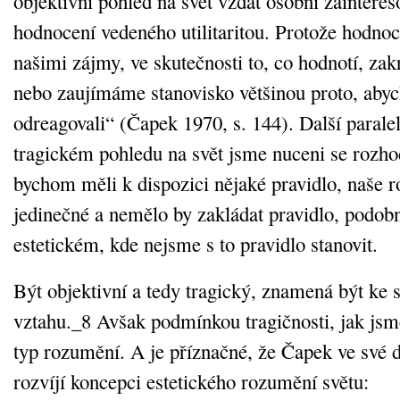
objektivní pohled na svět vzdát osobní zainteres
hodnocení vedeného utilitaritou. Protože hodnoc
našimi zájmy, ve skutečnosti to, co hodnotí, z
nebo zaujímáme stanovisko většinou proto, abyc
odreagovali“ (Čapek 1970, s. 144). Další paralel
tragickém pohledu na svět jsme nuceni se rozhod
bychom měli k dispozici nějaké pravidlo, naše r
jedinečné a nemělo by zakládat pravidlo, podob
estetickém, kde nejsme s to pravidlo stanovit.
Být objektivní a tedy tragický, znamená být ke 
vztahu._8 Avšak podmínkou tragičnosti, jak jsme 
typ rozumění. A je příznačné, že Čapek ve své 
rozvíjí koncepci estetického rozumění světu: