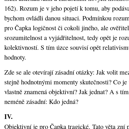
162). Rozum je v jeho pojetí k tomu, aby podáva
bychom ovládli danou situaci. Podmínkou rozu
pro Čapka logičnost či cokoli jiného, ale ověřitel
srozumitelnost a vyjádřitelnost, tedy opět je ro
kolektivností. S tím úzce souvisí opět relativis
hodnoty.
Zde se ale otevírají zásadní otázky: Jak volit me
stejně hodnotnými momenty skutečnosti? Co je 
vlastně znamená objektivní? Jak jednat? A s tím 
neméně zásadní: Kdo jedná?
IV.
Objektivní je pro Čapka tragické. Tato věta zní