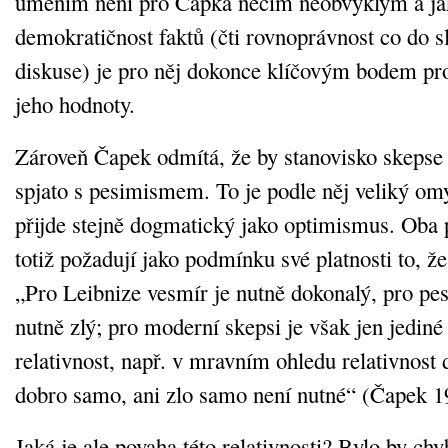
uměním není pro Čapka něčím neobvyklým a jak
demokratičnost faktů (čti rovnoprávnost co do s
diskuse) je pro něj dokonce klíčovým bodem pro
jeho hodnoty.
Zároveň Čapek odmítá, že by stanovisko skepse
spjato s pesimismem. To je podle něj veliký o
přijde stejně dogmatický jako optimismus. Oba p
totiž požadují jako podmínku své platnosti to, že
„Pro Leibnize vesmír je nutně dokonalý, pro pe
nutně zlý; pro moderní skepsi je však jen jediné 
relativnost, např. v mravním ohledu relativnost d
dobro samo, ani zlo samo není nutné“ (Čapek 19
Jaká je ale povaha této relativnosti? Bylo by chy