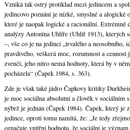
Vzniká tak ostrý protiklad mezi jedincem a spol
jedincovo poznání je nízké, smyslné a alogické 
které je naopak logické a racionální. Extrémně 
analýzy Antonína Uhlíře (Uhlíř 1913), kterých 
–, vše co je na jedinci „trvalého a neosobního, i
pravdivého, veškerá moc, rozumnost a cennost 
zvenčí, jeho nitro nemá hodnoty, která by v něm
pocházela“ (Čapek 1984, s. 363).
Zde je však také jádro Čapkovy kritiky Durkhei
je moc sociálna absolutní a člověk v sociálním 
nýbrž je jednán (Čapek 1984). Čapek, který je
jedince, oproti tomu namítá, že: „Je tedy zřejmo,
označuje vnitřní hodnotu, že sociální je význam f