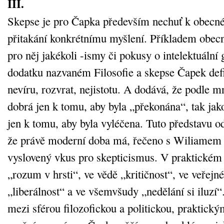
III.
Skepse je pro Čapka především nechuť k obecn
přitakání konkrétnímu myšlení. Příkladem obec
pro něj jakékoli -ismy či pokusy o intelektuální 
dodatku nazvaném Filosofie a skepse Čapek defi
nevíru, rozvrat, nejistotu. A dodává, že podle 
dobrá jen k tomu, aby byla „překonána“, tak ja
jen k tomu, aby byla vyléčena. Tuto představu o
že právě moderní doba má, řečeno s Wiliame
vyslovený vkus pro skepticismus. V praktickém 
„rozum v hrsti“, ve vědě „kritičnost“, ve veřejn
„liberálnost“ a ve všemvšudy „nedělání si iluzí“
mezi sférou filozofickou a politickou, praktický