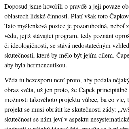
Doposud jsme hovořili o pravdě a její povaze o
oblastech lidské činnosti. Platí však toto Čapkov
Tato myšlenková pozice je pozoruhodná, neboť z
vědu, jejíž stávající program, tedy poznání opr
či ideologičnosti, se stává nedostatečným vzhl
skutečnosti, které by mělo být jejím cílem. Čap
aby byla hermeneutikou.
Věda tu bezesporu není proto, aby podala nějak
obraz světa, už jen proto, že Čapek principiálně
možnosti takovéhoto projektu vůbec, ba co víc, t
projekt se musí obrátit ke skutečnosti zády: „A
skutečnost se nám jeví v aspektu nesystematické
sjednotit v nějaký ideový řád, musíte se k ní obr