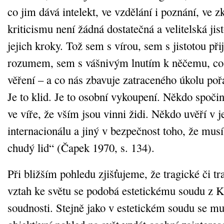
co jim dává intelekt, ve vzdělání i poznání, ve z
kriticismu není žádná dostatečná a velitelská jist
jejich kroky. Tož sem s vírou, sem s jistotou při
rozumem, sem s vášnivým lnutím k něčemu, co
věření – a co nás zbavuje zatraceného úkolu poř
Je to klid. Je to osobní vykoupení. Někdo spoč
ve víře, že vším jsou vinni židi. Někdo uvěří v 
internacionálu a jiný v bezpečnost toho, že musí
chudý lid“ (Čapek 1970, s. 134).
Při bližším pohledu zjišťujeme, že tragické či tr
vztah ke světu se podobá estetickému soudu z K
soudnosti. Stejně jako v estetickém soudu se mus