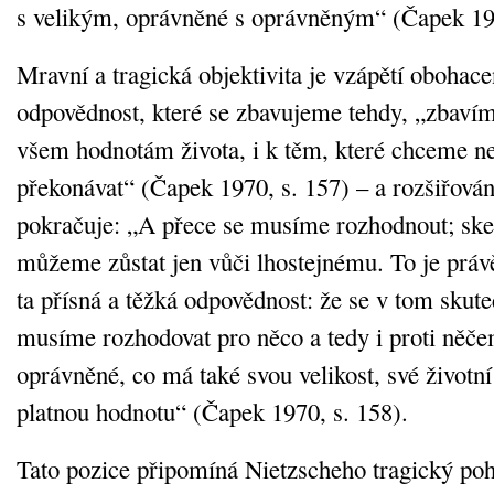
s velikým, oprávněné s oprávněným“ (Čapek 197
Mravní a tragická objektivita je vzápětí obohace
odpovědnost, které se zbavujeme tehdy, „zbavím
všem hodnotám života, i k těm, které chceme 
překonávat“ (Čapek 1970, s. 157) – a rozšiřován
pokračuje: „A přece se musíme rozhodnout; skept
můžeme zůstat jen vůči lhostejnému. To je právě 
ta přísná a těžká odpovědnost: že se v tom skut
musíme rozhodovat pro něco a tedy i proti něče
oprávněné, co má také svou velikost, své životní
platnou hodnotu“ (Čapek 1970, s. 158).
Tato pozice připomíná Nietzscheho tragický pohl