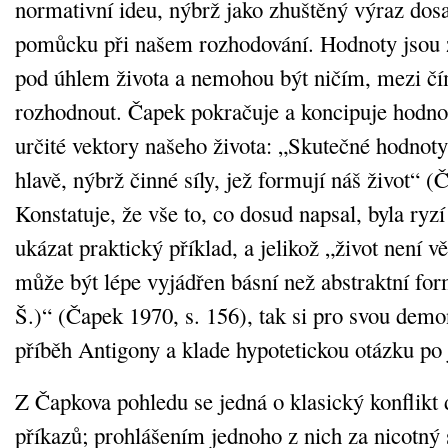
normativní ideu, nýbrž jako zhuštěný výraz dos
pomůcku při našem rozhodování. Hodnoty jsou z
pod úhlem života a nemohou být ničím, mezi čí
rozhodnout. Čapek pokračuje a koncipuje hodnot
určité vektory našeho života: „Skutečné hodnoty
hlavě, nýbrž činné síly, jež formují náš život“ (
Konstatuje, že vše to, co dosud napsal, byla ryzí 
ukázat praktický příklad, a jelikož „život není v
může být lépe vyjádřen básní než abstraktní form
Š.)“ (Čapek 1970, s. 156), tak si pro svou demo
příběh Antigony a klade hypotetickou otázku po j
Z Čapkova pohledu se jedná o klasický konflikt
příkazů; prohlášením jednoho z nich za nicotný s