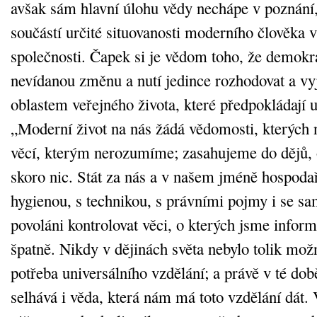
avšak sám hlavní úlohu vědy nechápe v poznání,
součástí určité situovanosti moderního člověka 
společnosti. Čapek si je vědom toho, že demokra
nevídanou změnu a nutí jedince rozhodovat a vy
oblastem veřejného života, které předpokládají ur
„Moderní život na nás žádá vědomosti, kterýc
věcí, kterým nerozumíme; zasahujeme do dějů, 
skoro nic. Stát za nás a v našem jméně hospodař
hygienou, s technikou, s právními pojmy i se s
povoláni kontrolovat věci, o kterých jsme infor
špatně. Nikdy v dějinách světa nebylo tolik možn
potřeba universálního vzdělání; a právě v té do
selhává i věda, která nám má toto vzdělání dát.