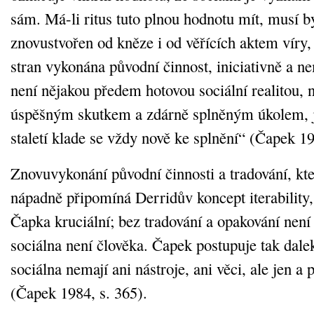
sám. Má-li ritus tuto plnou hodnotu mít, musí bý
znovustvořen od kněze i od věřících aktem víry,
stran vykonána původní činnost, iniciativně a 
není nějakou předem hotovou sociální realitou, n
úspěšným skutkem a zdárně splněným úkolem, j
staletí klade se vždy nově ke splnění“ (Čapek 19
Znovuvykonání původní činnosti a tradování, 
nápadně připomíná Derridův koncept iterability, 
Čapka kruciální; bez tradování a opakování není
sociálna není člověka. Čapek postupuje tak dalek
sociálna nemají ani nástroje, ani věci, ale jen a
(Čapek 1984, s. 365).