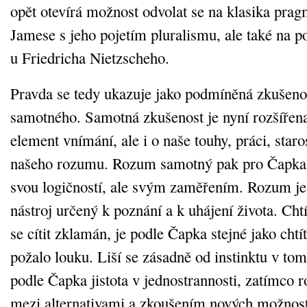
opět otevírá možnost odvolat se na klasika pr
Jamese s jeho pojetím pluralismu, ale také na p
u Friedricha Nietzscheho.
Pravda se tedy ukazuje jako podmíněná zkušenos
samotného. Samotná zkušenost je nyní rozšířena
element vnímání, ale i o naše touhy, práci, staros
našeho rozumu. Rozum samotný pak pro Čapka 
svou logičností, ale svým zaměřením. Rozum je
nástroj určený k poznání a k uhájení života. Cht
se cítit zklamán, je podle Čapka stejné jako chtí
požalo louku. Liší se zásadně od instinktu v tom,
podle Čapka jistota v jednostrannosti, zatímco
mezi alternativami a zkoušením nových možnost