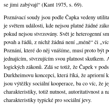
se jimi zabývají“ (Kant 1975, s. 69).
Poznávací soudy jsou podle Čapka vedeny utilit
je světem události, kde nejsou platné žádné záko
pokud nejsou stvrzovány. Svět je heterogenní sm
povah a řádů, z nichž žádná není „méně“ či „víc
Poznání, které do něj vnášíme, musí proto být 
jednajícím, stvrzujícím svou platnost skutkem. 
logických zákonů. Zdá se totiž, že Čapek v podst
Durkheimovu koncepci, která říká, že apriorní 
jsou výtěžky sociální kooperace, ba co víc, že je
charakteristiky, totiž nutnost, autoritativnost a 
charakteristiky typické pro sociální jevy.