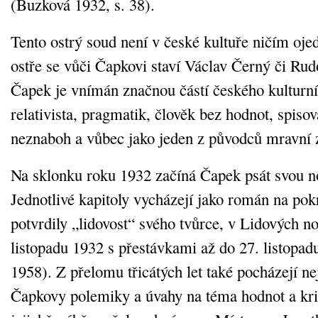
(Buzková 1932, s. 38).
Tento ostrý soud není v české kultuře ničím oj
ostře se vůči Čapkovi staví Václav Černý či Ru
Čapek je vnímán značnou částí českého kulturní
relativista, pragmatik, člověk bez hodnot, spiso
neznaboh a vůbec jako jeden z původců mravní
Na sklonku roku 1932 začíná Čapek psát svou noe
Jednotlivé kapitoly vycházejí jako román na pok
potvrdily „lidovost“ svého tvůrce, v Lidových n
listopadu 1932 s přestávkami až do 27. listopa
1958). Z přelomu třicátých let také pocházejí ne
Čapkovy polemiky a úvahy na téma hodnot a kriz