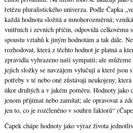
řetězu pluralistického univerza. Podle Čapka „ve
každá hodnota složitá a mnohorozměrná; vzniká
vnitřních i zevních příčin, odpovídá celkovému 
spoustu vztahů k jiným hodnotám a tak dále. 
rozhodovat, která z těchto hodnot je platná a kter
zpravidla vyhrazeno naší sympatii; ale můžeme z
jejich složky se navzájem vylučují a které jsou s
potřeby v té nebo oné zůstávají neukojeny; která
úkor druhých a v jakém poměru. Hodnoty jako
jenom přijímat nebo zamítat; ale opravovat a 
jen to, co je rozčleněno v souhrn faktorů“ (Čape
Čapek chápe hodnoty jako výraz života jednotlivc