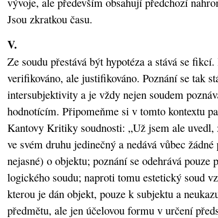
vývoje, ale především obsahují předchozí nahr
Jsou zkratkou času.
V.
Ze soudu přestává být hypotéza a stává se fikcí.
verifikováno, ale justifikováno. Poznání se tak s
intersubjektivity a je vždy nejen soudem poznáva
hodnotícím. Připomeňme si v tomto kontextu pa
Kantovy Kritiky soudnosti: „Už jsem ale uvedl, 
ve svém druhu jedinečný a nedává vůbec žádné 
nejasné) o objektu; poznání se odehrává pouze 
logického soudu; naproti tomu estetický soud vz
kterou je dán objekt, pouze k subjektu a neukaz
předmětu, ale jen účelovou formu v určení předst