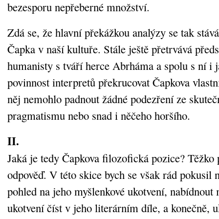
bezesporu nepřeberné množství.
Zdá se, že hlavní překážkou analýzy se tak stá
Čapka v naší kultuře. Stále ještě přetrvává před
humanisty s tváří herce Abrháma a spolu s ní i 
povinnost interpretů překrucovat Čapkova vlastní
něj nemohlo padnout žádné podezření ze skuteč
pragmatismu nebo snad i něčeho horšího.
II.
Jaká je tedy Čapkova filozofická pozice? Těžko 
odpověď. V této skice bych se však rád pokusil 
pohled na jeho myšlenkové ukotvení, nabídnout m
ukotvení číst v jeho literárním díle, a konečně, 